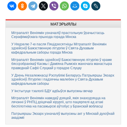
МАТЭРЫЯЛЫ
Мітрапаліт Веніямін узначаліў прастольную ўрачыстасць
Серафімаўскага прыхода горада Мінска
У Нядзелю 7-ю пасля Пяцідзесятніцы Мітрапаліт Веніямін
здзейсніў Бажэственную літургію ў Свята-Духавым
кафедральным саборы горада Мінска
Мітрапаліт Веніямін здзейсніў Бажэственную літургію ў храме
бяссрэбранікаў Касмы і Даміяна Рымскіх жаночага манастыра
праведнай Сафіі Слуцкай у горадзе Слуцку
У Дзень Незалежнасці Рэспублікі Беларусь Патрыяршы Экзарх
здзейсніў Літургію і падзячны малебен у Свята-Духавым
кафедральным саборы
У Інстытуце тэалогіі БДУ адбыўся выпускны вечар
Мітрапаліт Веніямін наведаў дзяцей, якія знаходзяцца на
лячэнні ў РНПЦ дзіцячай хірургіі, што пацярпелі ад атакі
беспілотніка на пасажырскі аўтобус у Бранскай вобласці
Патрыяршы Экзарх узначаліў выпускны акт у Мінскай духоўнай
акадэміі