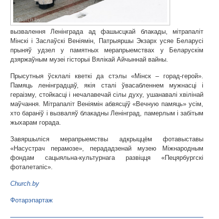
вызвалення Ленінграда ад фашысцкай блакады, мітрапаліт
Мінскі і Заслаўскі Веніямін, Патрыяршы Экзарх усяе Беларусі
прыняў удзел у памятных мерапрыемствах у Беларускім
дзяржаўным музеі гісторыі Вялікай Айчыннай вайны.
Прысутныя ўсклалі кветкі да стэлы «Мінск – горад-герой».
Памяць ленінградцаў, якія сталі ўвасабленнем мужнасці і
гераізму, стойкасці і нечалавечай сілы духу, ушанавалі хвілінай
маўчання. Мітрапаліт Веніямін абвясціў «Вечную памяць» усім,
хто бараніў і вызваляў блакадны Ленінград, памерлым і забітым
жыхарам горада.
Завяршыліся мерапрыемствы адкрыццём фотавыставы
«Насустрач перамозе», перададзенай музею Міжнародным
фондам сацыяльна-культурнага развіцця «Пецярбургскі
фоталетапіс».
Church.by
Фотарэпартаж