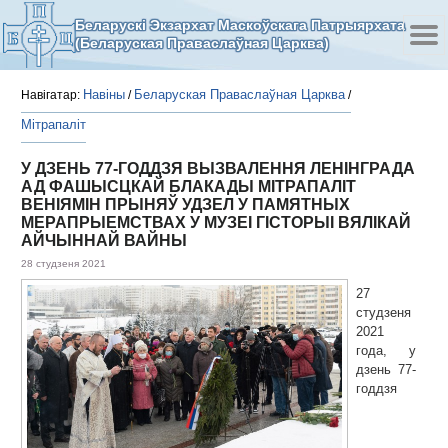
Беларускі Экзархат Маскоўскага Патрыярхата
(Беларуская Праваслаўная Царква)
Навіны
Беларуская Праваслаўная Царква
Навігатар:
/
/
Мітрапаліт
У ДЗЕНЬ 77-ГОДДЗЯ ВЫЗВАЛЕННЯ ЛЕНІНГРАДА
АД ФАШЫСЦКАЙ БЛАКАДЫ МІТРАПАЛІТ
ВЕНІЯМІН ПРЫНЯЎ УДЗЕЛ У ПАМЯТНЫХ
МЕРАПРЫЕМСТВАХ У МУЗЕІ ГІСТОРЫІ ВЯЛІКАЙ
АЙЧЫННАЙ ВАЙНЫ
28 студзеня 2021
27
студзеня
2021
года, у
дзень 77-
годдзя