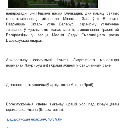
напярэдадні 3-й Нядзелі пасля Вялікадня, дня памяці святых
жанчын-міраносіц, мітрапаліт Мінскі і Заслаўскі Веніямін,
Патрыяршы Экзарх усяе Беларусі, здзейсніў усяночнае
трыванне ў мужчынскім манастыры Благавешчання Прасвятой
Багародзіцы ў вёсцы Малыя Ляды Смалявіцкага раёна
Барысаўскай епархіі.
Архіпастыру саслужылі ігумен Лядзенскага манастыра
іераманах Лаўр (Будзіч) і брація абіцелі ў свяшчэнным сане.
Дыяканскі чын узначаліў архідыякан Арэст (Ярэй).
Богаслужэбныя спевы выканаў брацкі хор пад кіраўніцтвам
іераманаха Нікана (Шчакатовіча).
Барысаўская епархія
/
Church.by