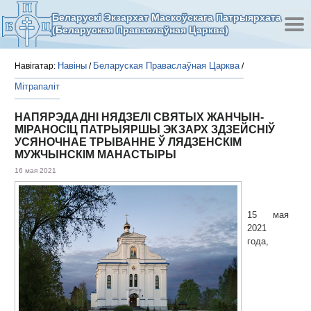
Беларускі Экзархат Маскоўскага Патрыярхата
(Беларуская Праваслаўная Царква)
Навіны
Беларуская Праваслаўная Царква
Навігатар:
/
/
Мітрапаліт
НАПЯРЭДАДНІ НЯДЗЕЛІ СВЯТЫХ ЖАНЧЫН-
МІРАНОСІЦ ПАТРЫЯРШЫ ЭКЗАРХ ЗДЗЕЙСНІЎ
УСЯНОЧНАЕ ТРЫВАННЕ Ў ЛЯДЗЕНСКІМ
МУЖЧЫНСКІМ МАНАСТЫРЫ
16 мая 2021
15 мая
2021
года,