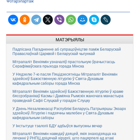
Фотарэпартаж
МАТЭРЫЯЛЫ
Падпісана Пагадненне аб супрацоўніцтве паміж Беларускай
Праваслаўнай Царквой і Беларускай чыгункай
Мітрапаліт Веніямін узначаліў прастольную ўрачыстасць
Серафімаўскага прыхода горада Мінска
У Нядзелю 7-ю пасля Пяцідзесятніцы Мітрапаліт Веніямін
здзейсніў Бажэственную літургію ў Свята-Духавым
кафедральным саборы горада Мінска
Мітрапаліт Веніямін здзейсніў Бажэственную літургію ў храме
бяссрэбранікаў Касмы і Даміяна Рымскіх жаночага манастыра
праведнай Сафіі Слуцкай у горадзе Слуцку
У Дзень Незалежнасці Рэспублікі Беларусь Патрыяршы Экзарх
здзейсніў Літургію і падзячны малебен у Свята-Духавым
кафедральным саборы
У Інстытуце тэалогіі БДУ адбыўся выпускны вечар
Мітрапаліт Веніямін наведаў дзяцей, якія знаходзяцца на
лячэнні ў РНПЦ дзіцячай хірургіі, што пацярпелі ад атакі