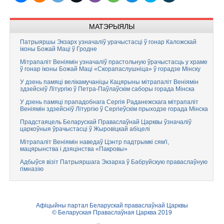
МАТЭРЫЯЛЫ
Патрыяршы Экзарх узначаліў урачыстасці ў гонар Каложскай
іконы Божай Маці ў Гродне
Мітрапаліт Веніямін узначаліў прастольную ўрачыстасць у храме
ў гонар іконы Божай Маці «Скорапаслушніца» ў горадзе Мінску
У дзень памяці велікамучаніцы Кацярыны мітрапаліт Веніямін
здзейсніў Літургію ў Петра-Паўлаўскім саборы горада Мінска
У дзень памяці прападобнага Сергія Раданежскага мітрапаліт
Веніямін здзейсніў Літургію ў Сергіеўскім прыходзе горада Мінска
Прадстаяцель Беларускай Праваслаўнай Царквы ўзначаліў
царкоўныя ўрачыстасці ў Жыровіцкай абіцелі
Мітрапаліт Веніямін наведаў Цэнтр падтрымкі сям'і,
мацярынства і дзяцінства «Пакровы»
Адбыўся візіт Патрыяршага Экзарха ў Бабруйскую праваслаўную
гімназію
Афіцыйны партал Беларускай праваслаўнай Царквы
© Беларуская Праваслаўная Царква 2019