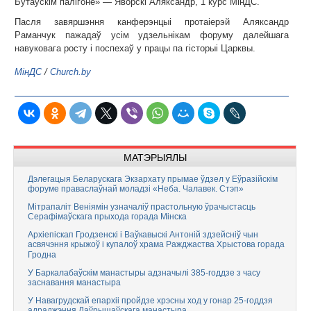
Бутаўскім палігоне» — Яворскі Аляксандр, 1 курс МінДС.
Пасля завяршэння канферэнцыі протаіерэй Аляксандр
Раманчук пажадаў усім удзельнікам форуму далейшага
навуковага росту і поспехаў у працы па гісторыі Царквы.
МінДС
/
Church.by
МАТЭРЫЯЛЫ
Дэлегацыя Беларускага Экзархату прымае ўдзел у Еўразійскім
форуме праваслаўнай моладзі «Неба. Чалавек. Стэп»
Мітрапаліт Веніямін узначаліў прастольную ўрачыстасць
Серафімаўскага прыхода горада Мінска
Архіепіскап Гродзенскі і Ваўкавыскі Антоній здзейсніў чын
асвячэння крыжоў і купалоў храма Ражджаства Хрыстова горада
Гродна
У Баркалабаўскім манастыры адзначылі 385-годдзе з часу
заснавання манастыра
У Навагрудскай епархіі пройдзе хрэсны ход у гонар 25-годдзя
адраджэння Лаўрышаўскага манастыра