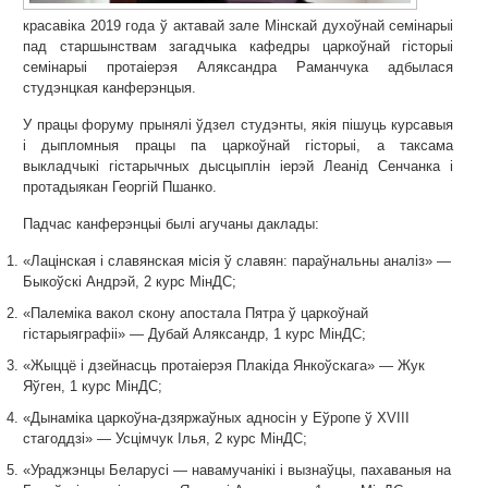
красавіка 2019 года ў актавай зале Мінскай духоўнай семінарыі
пад старшынствам загадчыка кафедры царкоўнай гісторыі
семінарыі протаіерэя Аляксандра Раманчука адбылася
студэнцкая канферэнцыя.
У працы форуму прынялі ўдзел студэнты, якія пішуць курсавыя
і дыпломныя працы па царкоўнай гісторыі, а таксама
выкладчыкі гістарычных дысцыплін іерэй Леанід Сенчанка і
протадыякан Георгій Пшанко.
Падчас канферэнцыі былі агучаны даклады:
«Лацінская і славянская місія ў славян: параўнальны аналіз» —
Быкоўскі Андрэй, 2 курс МінДС;
«Палеміка вакол скону апостала Пятра ў царкоўнай
гістарыяграфіі» — Дубай Аляксандр, 1 курс МінДС;
«Жыццё і дзейнасць протаіерэя Плакіда Янкоўскага» — Жук
Яўген, 1 курс МінДС;
«Дынаміка царкоўна-дзяржаўных адносін у Еўропе ў XVIII
стагоддзі» — Усцімчук Ілья, 2 курс МінДС;
«Ураджэнцы Беларусі — навамучанікі і вызнаўцы, пахаваныя на