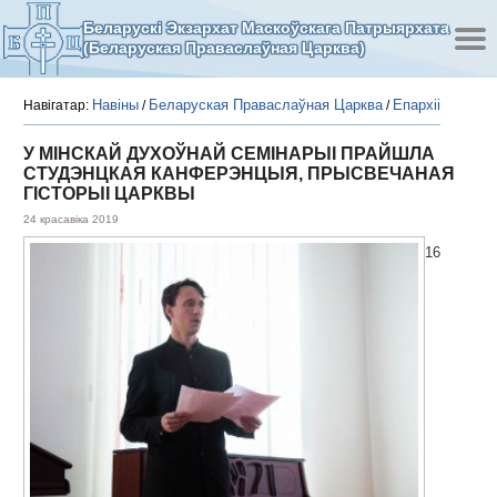
Беларускі Экзархат Маскоўскага Патрыярхата
(Беларуская Праваслаўная Царква)
Навіны
Беларуская Праваслаўная Царква
Епархіі
Навігатар:
/
/
У МІНСКАЙ ДУХОЎНАЙ СЕМІНАРЫІ ПРАЙШЛА
СТУДЭНЦКАЯ КАНФЕРЭНЦЫЯ, ПРЫСВЕЧАНАЯ
ГІСТОРЫІ ЦАРКВЫ
24 красавіка 2019
16