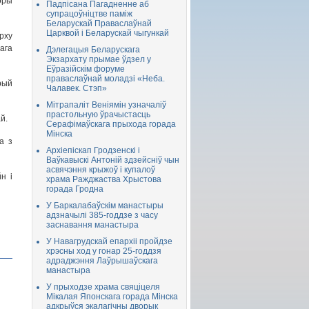
ры
Падпісана Пагадненне аб
супрацоўніцтве паміж
Беларускай Праваслаўнай
Царквой і Беларускай чыгункай
ху
ага
Дэлегацыя Беларускага
Экзархату прымае ўдзел у
Еўразійскім форуме
праваслаўнай моладзі «Неба.
рый
Чалавек. Стэп»
Мітрапаліт Веніямін узначаліў
прастольную ўрачыстасць
й.
Серафімаўскага прыхода горада
Мінска
а з
Архіепіскап Гродзенскі і
Ваўкавыскі Антоній здзейсніў чын
асвячэння крыжоў і купалоў
н і
храма Ражджаства Хрыстова
горада Гродна
У Баркалабаўскім манастыры
адзначылі 385-годдзе з часу
заснавання манастыра
У Навагрудскай епархіі пройдзе
хрэсны ход у гонар 25-годдзя
адраджэння Лаўрышаўскага
манастыра
У прыходзе храма свяціцеля
Мікалая Японскага горада Мінска
адкрыўся экалагічны дворык