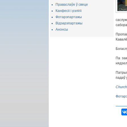
Праваслаўе ў свеце
Канфесіі і рэлігіі
Фотарэпартажы
саслуж
Відэарэпартажы
сабора
Анонсы
Пропав
Кавалё
Богасл
Па зак
нядзел
Патры
падаў 
Church
Фотар