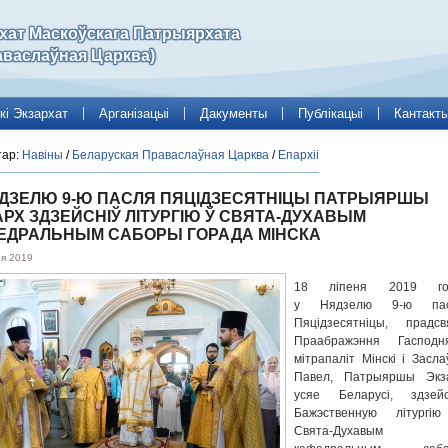
рхат Маскоўскага Патрыярхата
аваслаўная Царква)
кі Экзархат
Арганізацыі
Дакументы
Публікацыі
Кантакт
тар:
Навіны
/
Беларуская Праваслаўная Царква
/
Епархіі
ЯДЗЕЛЮ 9-Ю ПАСЛЯ ПЯЦІДЗЕСЯТНІЦЫ ПАТРЫЯРШЫ
РХ ЗДЗЕЙСНІЎ ЛІТУРГІЮ Ў СВЯТА-ДУХАВЫМ
ЕДРАЛЬНЫМ САБОРЫ ГОРАДА МІНСКА
ня 2019
18 ліпеня 2019 го
у Нядзелю 9-ю пас
Пяцідзесятніцы, прадсв
Праабражэння Гасподня
мітрапаліт Мінскі і Засла
Павел, Патрыяршы Экз
усяе Беларусі, здзейс
Бажэственную літургі
Свята-Духавым