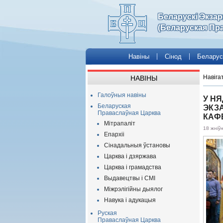
Беларускі Экза
(Беларуская Пр
Навіны
Сінод
Беларус
Навіга
НАВІНЫ
Галоўныя навіны
У Н
Беларуская
ЭКЗА
Праваслаўная Царква
КАФ
Мітрапаліт
18 жніў
Епархіі
Сінадальныя ўстановы
Царква і дзяржава
Царква і грамадства
Выдавецтвы і СМІ
Міжрэлігійны дыялог
Навука і адукацыя
Руская
Праваслаўная Царква