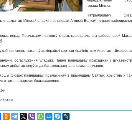
кафедральным сабо
горада Мінска.
Патрыяршаму Экзар
ылі сакратар Мінскай епархіі протаіерэй Андрэй Волкаў і клірыкі кафедральн
.
едзь перад Прычасцем прамовіў клірык кафедральнага сабора іерэй Мака
ў.
ужэбныя спевы выканаў архіерэйскі хор пад кіраўніцтвам Анастасіі Цімафеева
анчэнні богаслужэння ўладыка Павел павіншаваў прыхаджан і духавенств
ьным днём і звярнуўся да багамольцащ са словам павучання.
яршы Экзарх павіншаваў прычаснікаў з прыняццем Святых Хрыстовых Тай
усім архіпастырскае благаславенне.
.by
эпартаж