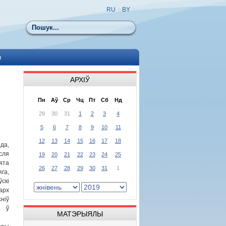
RU
|
BY
Пошук
ы
АРХІЎ
Пн
Аў
Ср
Чц
Пт
Сб
Нд
29
30
31
1
2
3
4
5
6
7
8
9
10
11
12
13
14
15
16
17
18
да,
ля
19
20
21
22
23
24
25
ята
26
27
28
29
30
31
1
га,
ўскі
арх
ніў
ю ў
МАТЭРЫЯЛЫ