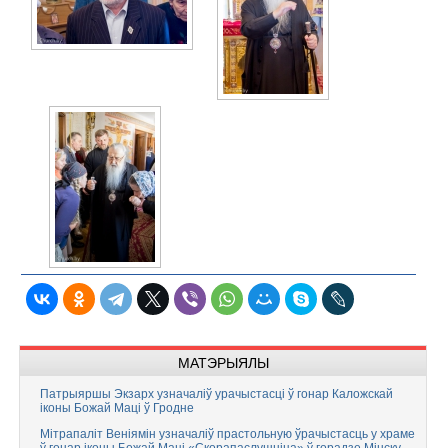
МАТЭРЫЯЛЫ
Патрыяршы Экзарх узначаліў урачыстасці ў гонар Каложскай
іконы Божай Маці ў Гродне
Мітрапаліт Веніямін узначаліў прастольную ўрачыстасць у храме