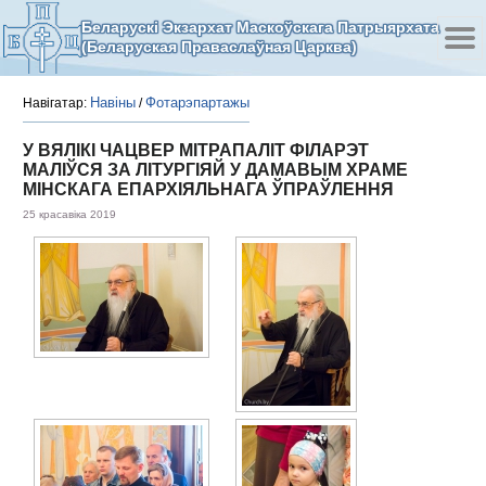
Беларускі Экзархат Маскоўскага Патрыярхата
(Беларуская Праваслаўная Царква)
Навіны
Фотарэпартажы
Навігатар:
/
У ВЯЛІКІ ЧАЦВЕР МІТРАПАЛІТ ФІЛАРЭТ
МАЛІЎСЯ ЗА ЛІТУРГІЯЙ У ДАМАВЫМ ХРАМЕ
МІНСКАГА ЕПАРХІЯЛЬНАГА ЎПРАЎЛЕННЯ
25 красавіка 2019