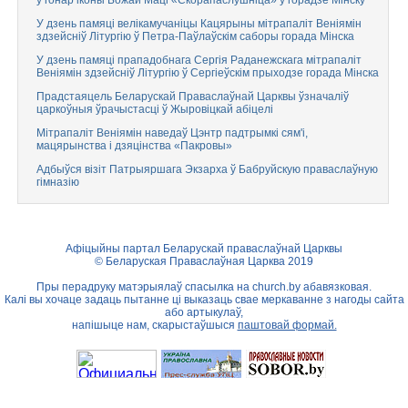
ў гонар іконы Божай Маці «Скорапаслушніца» ў горадзе Мінску
У дзень памяці велікамучаніцы Кацярыны мітрапаліт Веніямін
здзейсніў Літургію ў Петра-Паўлаўскім саборы горада Мінска
У дзень памяці прападобнага Сергія Раданежскага мітрапаліт
Веніямін здзейсніў Літургію ў Сергіеўскім прыходзе горада Мінска
Прадстаяцель Беларускай Праваслаўнай Царквы ўзначаліў
царкоўныя ўрачыстасці ў Жыровіцкай абіцелі
Мітрапаліт Веніямін наведаў Цэнтр падтрымкі сям'і,
мацярынства і дзяцінства «Пакровы»
Адбыўся візіт Патрыяршага Экзарха ў Бабруйскую праваслаўную
гімназію
Афіцыйны партал Беларускай праваслаўнай Царквы
© Беларуская Праваслаўная Царква 2019
Пры перадруку матэрыялаў спасылка на
church.by
абавязковая.
Калі вы хочаце задаць пытанне ці выказаць свае меркаванне з нагоды сайта
або артыкулаў,
напішыце нам, скарыстаўшыся
паштовай формай.