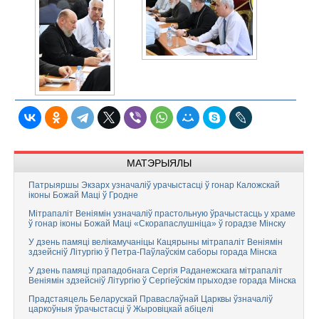
МАТЭРЫЯЛЫ
Патрыяршы Экзарх узначаліў урачыстасці ў гонар Каложскай
іконы Божай Маці ў Гродне
Мітрапаліт Веніямін узначаліў прастольную ўрачыстасць у храме
ў гонар іконы Божай Маці «Скорапаслушніца» ў горадзе Мінску
У дзень памяці велікамучаніцы Кацярыны мітрапаліт Веніямін
здзейсніў Літургію ў Петра-Паўлаўскім саборы горада Мінска
У дзень памяці прападобнага Сергія Раданежскага мітрапаліт
Веніямін здзейсніў Літургію ў Сергіеўскім прыходзе горада Мінска
Прадстаяцель Беларускай Праваслаўнай Царквы ўзначаліў
царкоўныя ўрачыстасці ў Жыровіцкай абіцелі