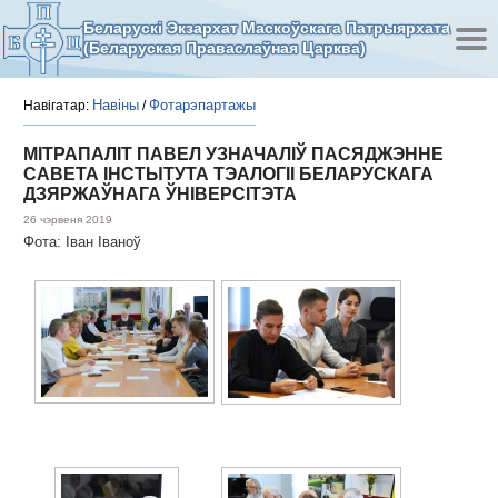
Беларускі Экзархат Маскоўскага Патрыярхата
(Беларуская Праваслаўная Царква)
Навіны
Фотарэпартажы
Навігатар:
/
МІТРАПАЛІТ ПАВЕЛ УЗНАЧАЛІЎ ПАСЯДЖЭННЕ
САВЕТА ІНСТЫТУТА ТЭАЛОГІІ БЕЛАРУСКАГА
ДЗЯРЖАЎНАГА ЎНІВЕРСІТЭТА
26 чэрвеня 2019
Фота: Іван Іваноў