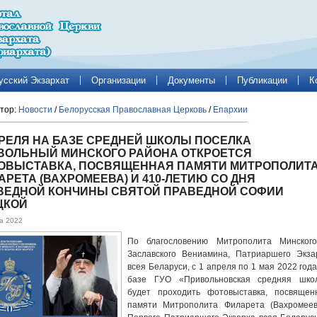
усский Экзархат
Организации
Документы
Публикации
К
тор:
Новости
/
Белорусская Православная Церковь
/
Епархии
ПРЕЛЯ НА БАЗЕ СРЕДНЕЙ ШКОЛЫ ПОСЕЛКА
ВОЛЬНЫЙ МИНСКОГО РАЙОНА ОТКРОЕТСЯ
ОВЫСТАВКА, ПОСВЯЩЕННАЯ ПАМЯТИ МИТРОПОЛИТ
АРЕТА (ВАХРОМЕЕВА) И 410-ЛЕТИЮ СО ДНЯ
ВЕДНОЙ КОНЧИНЫ СВЯТОЙ ПРАВЕДНОЙ СОФИИ
ЦКОЙ
а 2022
По благословению Митрополита Минског
Заславского Вениамина, Патриаршего Экза
всея Беларуси, с 1 апреля по 1 мая 2022 года
базе ГУО «Привольновская средняя шко
будет проходить фотовыставка, посвящен
памяти Митрополита Филарета (Вахромеев