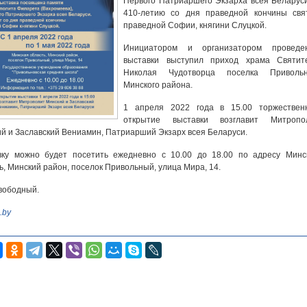
Первого Патриаршего Экзарха всея Беларуси
410-летию со дня праведной кончины свя
праведной Софии, княгини Слуцкой.
Инициатором и организатором проведе
выставки выступил приход храма Святит
Николая Чудотворца поселка Приволь
Минского района.
1 апреля 2022 года в 15.00 торжествен
открытие выставки возглавит Митропо
й и Заславский Вениамин, Патриарший Экзарх всея Беларуси.
вку можно будет посетить ежедневно с 10.00 до 18.00 по адресу Минс
ь, Минский район, поселок Привольный, улица Мира, 14.
вободный.
.by