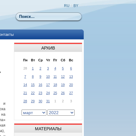
RU
|
BY
Поиск
онтакты
АРХИВ
Пн
Вт
Ср
Чт
Пт
Сб
Вс
28
1
2
3
4
5
6
А
7
8
9
10
11
12
13
14
15
16
17
18
19
20
21
22
23
24
25
26
27
28
29
30
31
1
2
3
о и
рха
 на
ла»
ная
МАТЕРИАЛЫ
а),