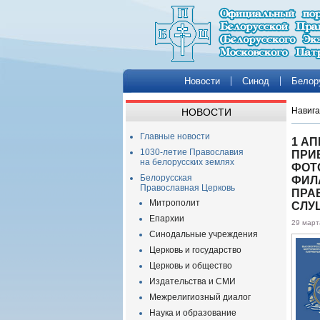
Новости
Синод
Белор
Навига
НОВОСТИ
Главные новости
1 А
1030-летие Православия
ПРИ
на белорусских землях
ФОТ
Белорусская
ФИЛ
Православная Церковь
ПРА
Митрополит
СЛУ
Епархии
29 март
Синодальные учреждения
Церковь и государство
Церковь и общество
Издательства и СМИ
Межрелигиозный диалог
Наука и образование