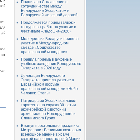
, и
Подписано Соглашение о
той
сотрудничестве между
Белорусским Экзархатом и
Белорусской железной дорогой
ния
Продолжается прием заявок и
конкурсных работ на участие в
еля
Фестивале «Ладошка-2026»
ный
Молодежь из Беларуси приняла
участие в Международном
съезде «Содружество
ное
православной молодежи»
лит
Правила приема в духовные
учебные заведения Белорусского
Экзархата в 2026 году
кая
Делегация Белорусского
Экзархата приняла участие в
Евразийском форуме
православной молодежи «Небо.
Человек. Степь»
Патриарший Экзарх возглавил
торжества по случаю 30-летия
архиерейской хиротонии
архиепископа Новогрудского и
Слонимского Гурия
В канун престольного праздника
Митрополит Вениамин возглавил
всенощное бдение в храме
святой равноапостольной Марии