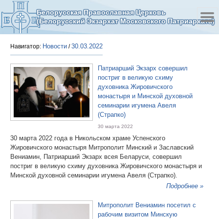
Белорусская Православная Церковь
(Белорусский Экзархат Московского Патриархата)
Новости
30.03.2022
Навигатор:
/
Патриарший Экзарх совершил
постриг в великую схиму
духовника Жировичского
монастыря и Минской духовной
семинарии игумена Авеля
(Страпко)
30 марта 2022
30 марта 2022 года в Никольском храме Успенского
Жировичского монастыря Митрополит Минский и Заславский
Вениамин, Патриарший Экзарх всея Беларуси, совершил
постриг в великую схиму духовника Жировичского монастыря и
Минской духовной семинарии игумена Авеля (Страпко).
Подробнее »
Митрополит Вениамин посетил с
рабочим визитом Минскую