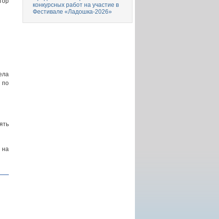
тор
конкурсных работ на участие в
Фестивале «Ладошка-2026»
ела
 по
ять
 на