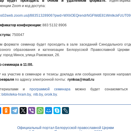
ар будет проходить в очном и удаленном формате.
Идентифика
енции Zoom и код доступа:
//us02web.zoom.us/j/88351328906?pwd=WXliOEQrendrNGFWdE81WmlkckFzUT09
ификатор конференции:
883 5132 8906
ступа:
750047
м формате семинар будет проходить в зале заседаний Синодального отд
иозного образования и катехизации Белорусской Православной Церкви
у: город Минск, улица Раковская, 26.
 семинара в 11:00.
у
на участие в семинаре и тезисы доклада или сообщения просим направл
февраля
по адресу электронной почты:
rynkoa@mail.ru
териалами и
программой семинара
можно будет ознакомиться
:
biblioteka-hram.by
,
nlb.by
,
oroik.by
.
Официальный портал Белорусской православной Церкви