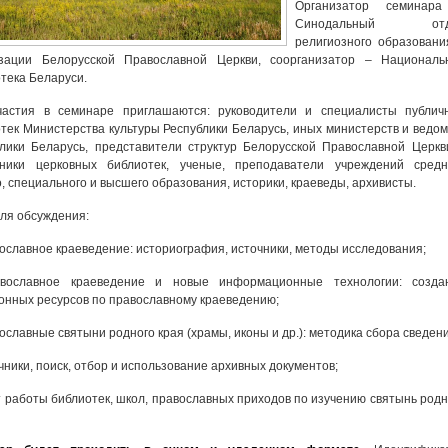
Организатор семинар
Синодальный отд
религиозного образовани
изации Белорусской Православной Церкви, соорганизатор – Националь
тека Беларуси.
частия в семинаре приглашаются: руководители и специалисты публич
тек Министерства культуры Республики Беларусь, иных министерств и ведом
лики Беларусь, представители структур Белорусской Православной Церкв
дники церковных библиотек, ученые, преподаватели учреждений средн
, специального и высшего образования, историки, краеведы, архивисты.
ля обсуждения:
ославное краеведение: историография, источники, методы исследования;
вославное краеведение и новые информационные технологии: созда
онных ресурсов по православному краеведению;
ославные святыни родного края (храмы, иконы и др.): методика сбора сведени
чники, поиск, отбор и использование архивных документов;
 работы библиотек, школ, православных приходов по изучению святынь родн