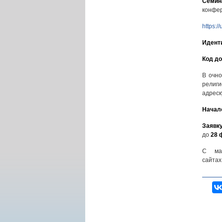
Семин
конфер
https:
Идент
Код до
В очно
религ
адреск
Начало
Заявк
до
28
С ма
сайтах