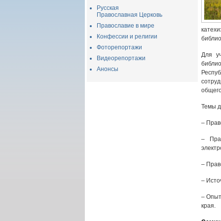
Русская
Православная Церковь
Православие в мире
катех
Конфессии и религии
библио
Фоторепортажи
Для у
Видеорепортажи
библио
Анонсы
Респуб
сотру
общего
Темы д
– Прав
– Пра
электр
– Прав
– Исто
– Опыт
края.