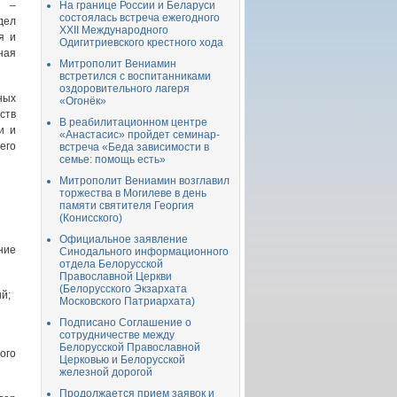
а –
На границе России и Беларуси
состоялась встреча ежегодного
ел
XXII Международного
я и
Одигитриевского крестного хода
ная
Митрополит Вениамин
встретился с воспитанниками
оздоровительного лагеря
ных
«Огонёк»
ств
В реабилитационном центре
и и
«Анастасис» пройдет семинар-
его
встреча «Беда зависимости в
семье: помощь есть»
Митрополит Вениамин возглавил
торжества в Могилеве в день
памяти святителя Георгия
(Конисского)
Официальное заявление
ние
Синодального информационного
отдела Белорусской
Православной Церкви
(Белорусского Экзархата
й;
Московского Патриархата)
Подписано Соглашение о
сотрудничестве между
Белорусской Православной
ого
Церковью и Белорусской
железной дорогой
Продолжается прием заявок и