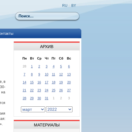
RU
|
BY
Поиск
онтакты
АРХИВ
Пн
Вт
Ср
Чт
Пт
Сб
Вс
28
1
2
3
4
5
6
7
8
9
10
11
12
13
е, в
14
15
16
17
18
19
20
30-
21
22
23
24
25
26
27
 на
28
29
30
31
1
2
3
ся
ия
ая:
».
МАТЕРИАЛЫ