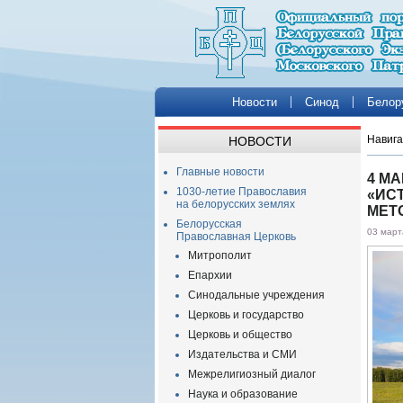
Новости
Синод
Белор
Навига
НОВОСТИ
Главные новости
4 М
1030-летие Православия
«ИС
на белорусских землях
МЕТ
Белорусская
03 март
Православная Церковь
Митрополит
Епархии
Синодальные учреждения
Церковь и государство
Церковь и общество
Издательства и СМИ
Межрелигиозный диалог
Наука и образование