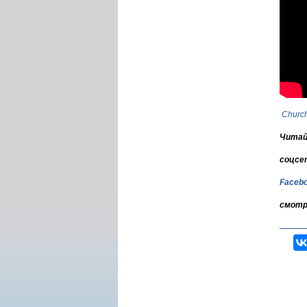
Churc
Читай
соцсе
Faceb
смотр