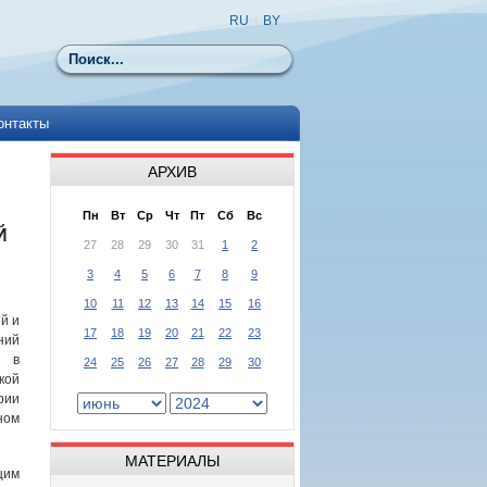
RU
|
BY
Поиск
онтакты
АРХИВ
Пн
Вт
Ср
Чт
Пт
Сб
Вс
Й
27
28
29
30
31
1
2
3
4
5
6
7
8
9
10
11
12
13
14
15
16
й и
17
18
19
20
21
22
23
ний
 в
24
25
26
27
28
29
30
кой
рии
ном
МАТЕРИАЛЫ
щим