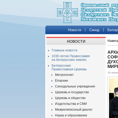
Новости
Синод
Белор
Навига
НОВОСТИ
Главные новости
АРХ
1030-летие Православия
СОФ
на белорусских землях
ДУХ
Белорусская
МИРЕ
Православная Церковь
10 июня
Митрополит
Епархии
Синодальные учреждения
Церковь и государство
Церковь и общество
Издательства и СМИ
Межрелигиозный диалог
Наука и образование