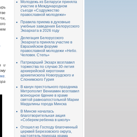
Молодежь из Беларуси приняла
участие в Международном
ырь
съезде «Содружество
тве
православной молодежи»
ти,
Правила приема в духовные
ого
учебные заведения Белорусского
чем
Экзархата в 2026 году
Делегация Белорусского
Экзархата приняла участие в
.
Евразийском форуме
православной молодежи «Небо.
Человек. Степь»
Патриарший Экзарх возглавил
а и
торжества по случаю 30-летия
ому
архиерейской хиротонии
архиепископа Новогрудского и
лке
.
Слонимского Гурия
ора
В канун престольного праздника
Митрополит Вениамин возглавил
всенощное бдение в храме
святой равноапостольной Марии
Магдалины города Минска
В Минске началась
благотворительная акция
«Соберем ребенка в школу»
Отошел ко Господу благочинный
церквей Березовского округа,
настоятель прихода храма