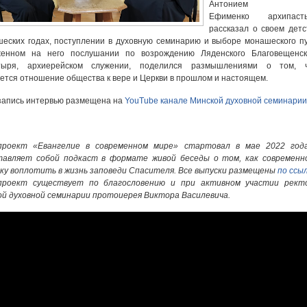
Антонием
Ефименко архипаст
рассказал о своем детс
еских годах, поступлении в духовную семинарию и выборе монашеского пу
женном на него послушании по возрождению Ляденского Благовещенск
тыря, архиерейском служении, поделился размышлениями о том, 
ется отношение общества к вере и Церкви в прошлом и настоящем.
запись интервью размещена на
YouTube канале Минской духовной семинарии
проект «Евангелие в современном мире» стартовал в мае 2022 год
тавляет собой подкаст в формате живой беседы о том, как современн
ку воплотить в жизнь заповеди Спасителя. Все выпуски размещены
по ссы
проект существует по благословению и при активном участии рект
й духовной семинарии протоиерея Виктора Василевича.