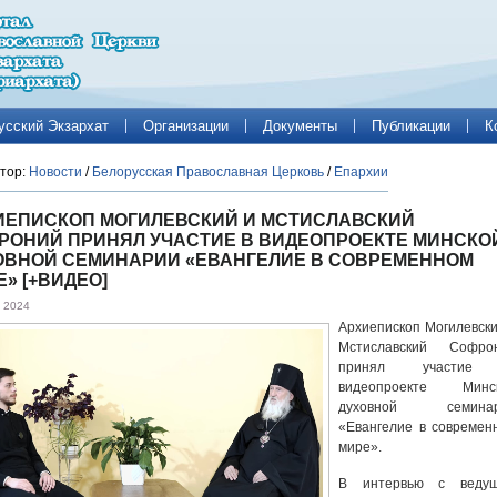
усский Экзархат
Организации
Документы
Публикации
К
тор:
Новости
/
Белорусская Православная Церковь
/
Епархии
ИЕПИСКОП МОГИЛЕВСКИЙ И МСТИСЛАВСКИЙ
РОНИЙ ПРИНЯЛ УЧАСТИЕ В ВИДЕОПРОЕКТЕ МИНСКО
ОВНОЙ СЕМИНАРИИ «ЕВАНГЕЛИЕ В СОВРЕМЕННОМ
» [+ВИДЕО]
 2024
Архиепископ Могилевски
Мстиславский Софро
принял участие
видеопроекте Минс
духовной семина
«Евангелие в современ
мире».
В интервью с веду