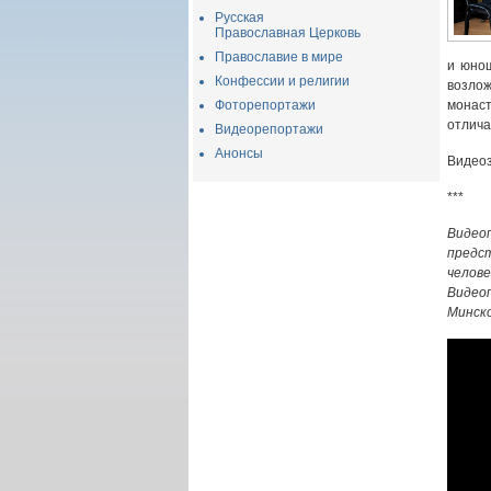
Русская
Православная Церковь
Православие в мире
и юнош
Конфессии и религии
возло
Фоторепортажи
монас
отлича
Видеорепортажи
Анонсы
Видео
***
Видео
предс
челове
Видео
Минско