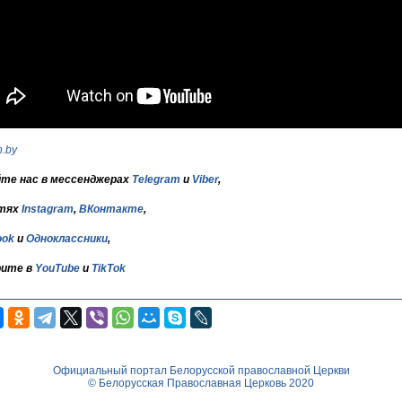
h.by
те нас в мессенджерах
Telegram
и
Viber
,
тях
Instagram
,
ВКонтакте
,
ook
и
Одноклассники
,
ите в
YouTube
и
TikTok
Официальный портал Белорусской православной Церкви
© Белорусская Православная Церковь 2020