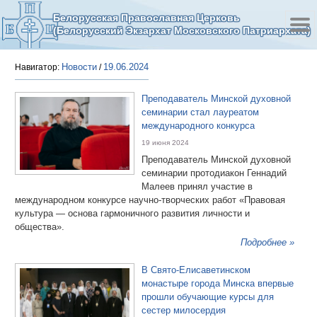
Белорусская Православная Церковь
(Белорусский Экзархат Московского Патриархата)
Новости
19.06.2024
Навигатор:
/
Преподаватель Минской духовной
семинарии стал лауреатом
международного конкурса
19 июня 2024
Преподаватель Минской духовной
семинарии протодиакон Геннадий
Малеев принял участие в
международном конкурсе научно-творческих работ «Правовая
культура — основа гармоничного развития личности и
общества».
Подробнее »
В Свято-Елисаветинском
монастыре города Минска впервые
прошли обучающие курсы для
сестер милосердия