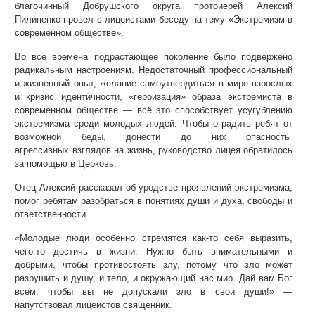
благочинный Добрушского округа протоиерей Алексий
Пилипенко провел с лицеистами беседу на тему «Экстремизм в
современном обществе».
Во все времена подрастающее поколение было подвержено
радикальным настроениям. Недостаточный профессиональный
и жизненный опыт, желание самоутвердиться в мире взрослых
и кризис идентичности, «героизация» образа экстремиста в
современном обществе — всё это способствует усугублению
экстремизма среди молодых людей. Чтобы оградить ребят от
возможной беды, донести до них опасность
агрессивных взглядов на жизнь, руководство лицея обратилось
за помощью в Церковь.
Отец Алексий рассказал об уродстве проявлений экстремизма,
помог ребятам разобраться в понятиях души и духа, свободы и
ответственности.
«Молодые люди особенно стремятся как-то себя выразить,
чего-то достичь в жизни. Нужно быть внимательными и
добрыми, чтобы противостоять злу, потому что зло может
разрушить и душу, и тело, и окружающий нас мир. Дай вам Бог
всем, чтобы вы не допускали зло в свои души!» —
напутствовал лицеистов священник.