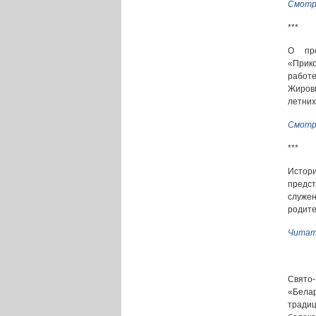
Смотр
***
О про
«Прико
работе
Жирови
летних
Смотр
***
Истор
предс
служен
родите
Читат
Свято
«Бела
традиц