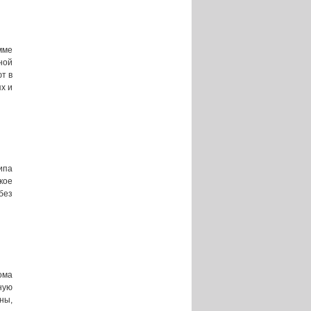
мме
ной
т в
х и
ипа
кое
без
ома
ную
ны,