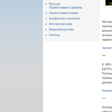
Русская
Православная Церковь
Православие в мире
Конфессии и религии
Матер
Фоторепортажи
препод
Видеорепортажи
военн
Анонсы
исчезн
памят
Читат
***
К 865
БЕЛТА 
Полоц
публи
духовн
Читат
***
Белор
святы