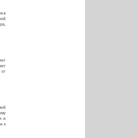
к в
ной
ра,
яет
ает
 от
кой
ему
я и
и к