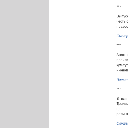
***
Выпуск
честь 
правос
Смотр
***
Агент
произв
культ
иконоп
Читат
***
В вып
Троицы
пропо
размы
Слуша