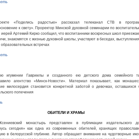
еть
екте «Поделись радостью» рассказал телеканал СТВ в програ
сновение к свету». Проректор Минской духовной семинарии по воспитатель
 иерей Артемий Кирко сообщил, что воспитанники воскресных школ приезжаю
чи, знакомятся с жизнью духовной школы, участвуют в беседах, выступления
 образовательных встречах
еть
ию игумении Гавриилы и созданного ею детского дома семейного т
тавило агентство «Минск-Новости». Материал показывает, как монашес
ие милосердия становится конкретной заботой о девочках, оставшихся 
льского попечения
ь
ОБИТЕЛИ И ХРАМЫ
-Ксениевский монастырь представлен в публикации издательского д
русь сегодня» как одна из современных обителей, хранящих православ
ию в белорусской глубинке. Автор обращает внимание на чудотворные ико