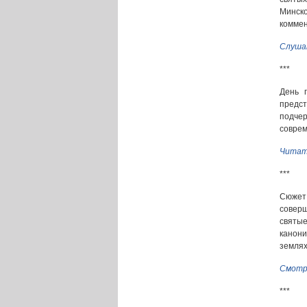
Минск
коммен
Слуша
***
День 
предс
подчер
соврем
Читат
***
Сюжет
совер
святы
канон
земля
Смотр
***