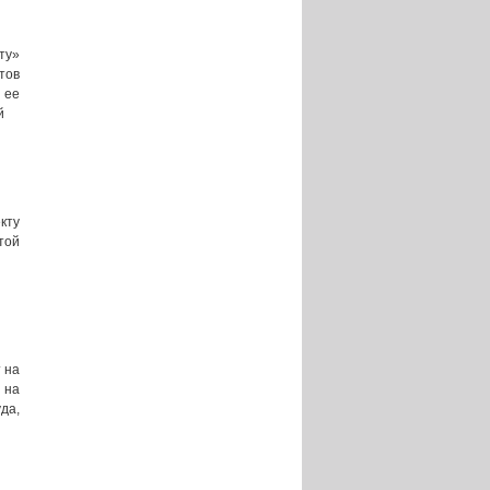
ту»
тов
 ее
й
кту
той
 на
 на
да,