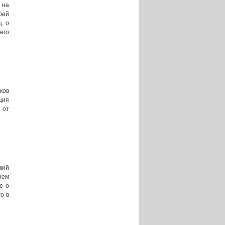
 на
рей
, о
его
ков
ция
 от
кий
рем
е о
о в