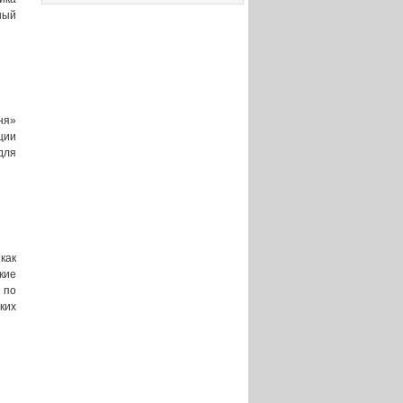
ный
ня»
ции
для
как
кие
 по
ких