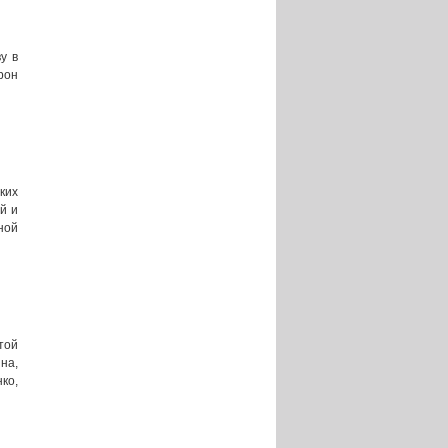
у в
рон
ких
й и
ной
той
на,
ко,