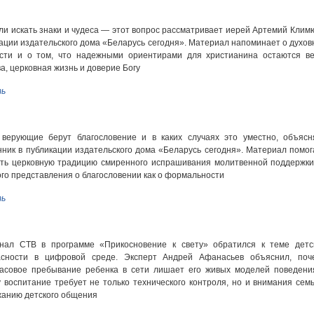
ли искать знаки и чудеса — этот вопрос рассматривает иерей Артемий Климю
ации издательского дома «Беларусь сегодня». Материал напоминает о духов
ости и о том, что надежными ориентирами для христианина остаются ве
а, церковная жизнь и доверие Богу
ь
 верующие берут благословение и в каких случаях это уместно, объясн
ник в публикации издательского дома «Беларусь сегодня». Материал помог
ть церковную традицию смиренного испрашивания молитвенной поддержки
го представления о благословении как о формальности
ь
анал СТВ в программе «Прикосновение к свету» обратился к теме детс
асности в цифровой среде. Эксперт Андрей Афанасьев объяснил, поч
часовое пребывание ребенка в сети лишает его живых моделей поведени
 воспитание требует не только технического контроля, но и внимания семь
анию детского общения