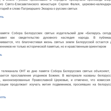
ого Свято-Елисаветинского монастыря Сергия Фалея, церковно-календар
тарий и слово Патриаршего Экзарха о русских святых
ть
памяти Собора Белорусских святых издательский дом «Беларусь сегод
тавил как свидетельство духовного наследия народа. В публика
кивается, что благочестивая жизнь святых земли Белорусской остается 
енников не только исторической памятью, но и нравственным ориентиром
ь
 телеканала ОНТ ко дню памяти Собора Белорусских святых объясняет, 
шается прославление угодников Божиих. В материале названы белорусс
е, канонизированные Православной Церковью, и отмечено, что комиссия
изации продолжает изучать жития подвижников, просиявших на белорусс
х
еть