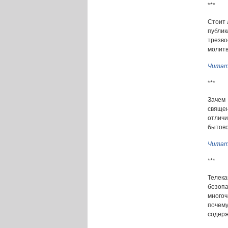
***
Стоит 
публик
трезв
молитв
Читат
***
Зачем
священ
отличи
бытово
Читат
***
Телек
безоп
много
почему
содерж