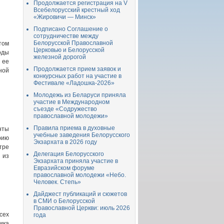
Продолжается регистрация на V
Всебелорусский крестный ход
«Жировичи — Минск»
Подписано Соглашение о
сотрудничестве между
Белорусской Православной
том
Церковью и Белорусской
оды
железной дорогой
 ее
Продолжается прием заявок и
ной
конкурсных работ на участие в
Фестивале «Ладошка-2026»
Молодежь из Беларуси приняла
участие в Международном
съезде «Содружество
православной молодежи»
Правила приема в духовные
нты
учебные заведения Белорусского
рию
Экзархата в 2026 году
тре
Делегация Белорусского
 из
Экзархата приняла участие в
Евразийском форуме
православной молодежи «Небо.
Человек. Степь»
Дайджест публикаций и сюжетов
в СМИ о Белорусской
Православной Церкви: июль 2026
сех
года
ика