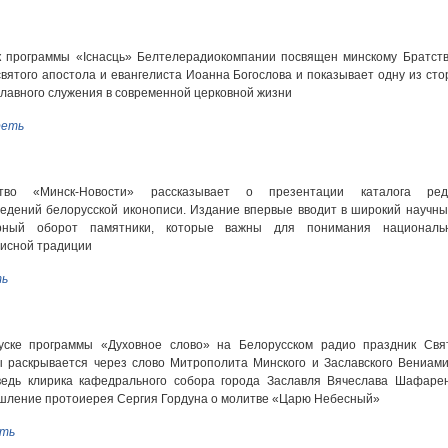
 программы «Існасць» Белтелерадиокомпании посвящен минскому Братств
святого апостола и евангелиста Иоанна Богослова и показывает одну из сто
лавного служения в современной церковной жизни
еть
ство «Минск-Новости» рассказывает о презентации каталога ред
едений белорусской иконописи. Издание впервые вводит в широкий научны
урный оборот памятники, которые важны для понимания националь
исной традиции
ь
уске программы «Духовное слово» на Белорусском радио праздник Свя
 раскрывается через слово Митрополита Минского и Заславского Вениами
ведь клирика кафедрального собора города Заславля Вячеслава Шафарен
шление протоиерея Сергия Гордуна о молитве «Царю Небесный»
ть