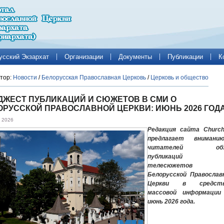
усский Экзархат
Организации
Документы
Публикации
К
тор:
Новости
/
Белорусская Православная Церковь
/
Церковь и общество
ДЖЕСТ ПУБЛИКАЦИЙ И СЮЖЕТОВ В СМИ О
ОРУССКОЙ ПРАВОСЛАВНОЙ ЦЕРКВИ: ИЮНЬ 2026 ГОД
 2026
Редакция сайта Churc
предлагает внимани
читателей обз
публикаций
телесюжетов
Белорусской Православ
Церкви в средств
массовой информации
июнь 2026 года.