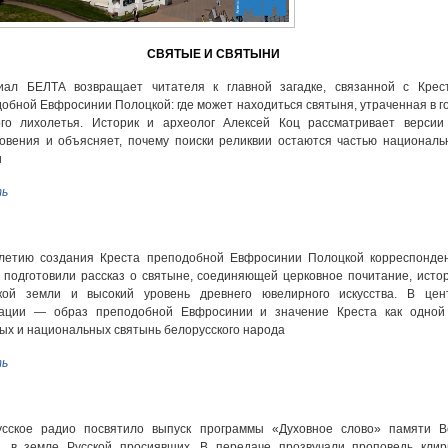
СВЯТЫЕ И СВЯТЫНИ
иал БЕЛТА возвращает читателя к главной загадке, связанной с Крес
обной Евфросинии Полоцкой: где может находиться святыня, утраченная в г
ого лихолетья. Историк и археолог Алексей Коц рассматривает версии
овения и объясняет, почему поиски реликвии остаются частью националь
и
ь
-летию создания Креста преподобной Евфросинии Полоцкой корреспонде
подготовили рассказ о святыне, соединяющей церковное почитание, исто
кой земли и высокий уровень древнего ювелирного искусства. В цен
кации — образ преподобной Евфросинии и значение Креста как одной
ых и национальных святынь белорусского народа
ь
усское радио посвятило выпуск программы «Духовное слово» памяти В
х, в земле Русской просиявших. В передаче прозвучали проповедь клир