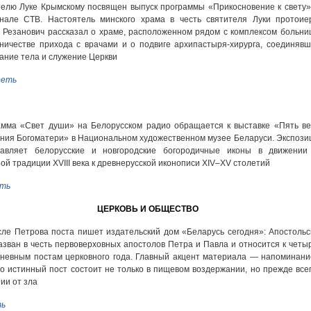
елю Луке Крымскому посвящен выпуск программы «Прикосновение к свету»
анале СТВ. Настоятель минского храма в честь святителя Луки протоие
 Резанович рассказал о храме, расположенном рядом с комплексом больниц
ничестве прихода с врачами и о подвиге архипастыря-хирурга, соединявш
ание тела и служение Церкви
еть
мма «Свет души» на Белорусском радио обращается к выставке «Пять ве
ния Богоматери» в Национальном художественном музее Беларуси. Экспози
тавляет белорусские и новгородские богородичные иконы в движении
ой традиции XVIII века к древнерусской иконописи XIV–XV столетий
ть
ЦЕРКОВЬ И ОБЩЕСТВО
ле Петрова поста пишет издательский дом «Беларусь сегодня»: Апостольс
азван в честь первоверховных апостолов Петра и Павла и относится к четы
невным постам церковного года. Главный акцент материала — напоминани
то истинный пост состоит не только в пищевом воздержании, но прежде всег
ии от зла
ь