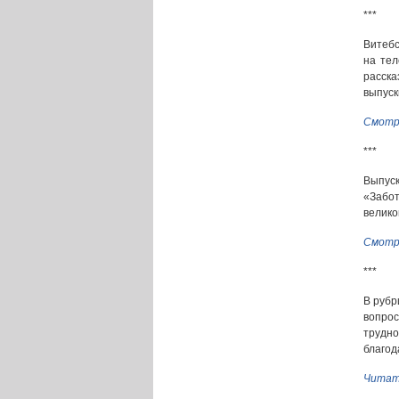
***
Витебс
на тел
расск
выпуск
Смотр
***
Выпуск
«Забо
велико
Смотр
***
В рубр
вопро
трудно
благод
Читат