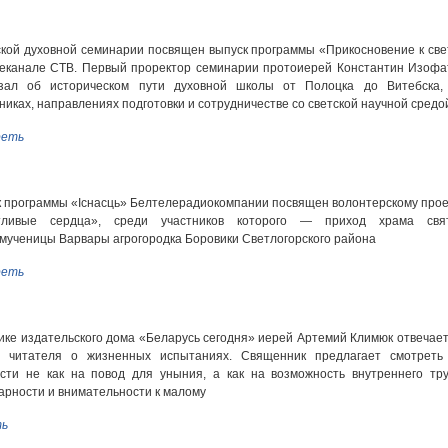
кой духовной семинарии посвящен выпуск программы «Прикосновение к све
еканале СТВ. Первый проректор семинарии протоиерей Константин Изофа
азал об историческом пути духовной школы от Полоцка до Витебска,
никах, направлениях подготовки и сотрудничестве со светской научной средо
еть
 программы «Існасць» Белтелерадиокомпании посвящен волонтерскому прое
тливые сердца», среди участников которого — приход храма свя
мученицы Варвары агрогородка Боровики Светлогорского района
еть
ике издательского дома «Беларусь сегодня» иерей Артемий Климюк отвечает
с читателя о жизненных испытаниях. Священник предлагает смотреть
сти не как на повод для уныния, а как на возможность внутреннего тру
арности и внимательности к малому
ь