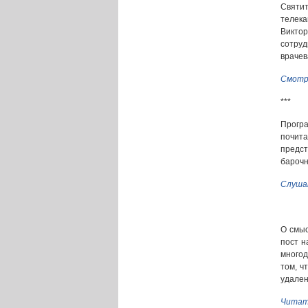
Святит
телек
Виктор
сотруд
врачев
Смотр
***
Програ
почита
предс
барочн
Слуша
О смыс
пост н
многод
том, ч
удален
Читат