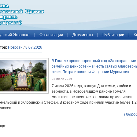
усский Экзархат
Организации
Документы
Публикации
К
тор:
Новости
/
8.07.2026
В Гомеле прошел крестный ход «За сохранение
семейных ценностей» в честь святых благоверн
князя Петра и княгини Февронии Муромских
08 июля 2026
7 июля 2026 года, в канун Дня семьи, любви и
верности, в Новобелицком районе Гомеля
молитвенное шествие возглавил архиепископ
омельский и Жлобинский Стефан. В крестном ходе приняли участие более 1 
еловек.
Подроб
ца: