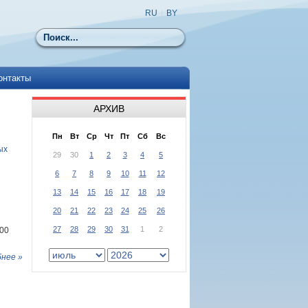
RU
|
BY
Поиск
онтакты
АРХИВ
Пн
Вт
Ср
Чт
Пт
Сб
Вс
ых
29
30
1
2
3
4
5
6
7
8
9
10
11
12
13
14
15
16
17
18
19
20
21
22
23
24
25
26
27
28
29
30
31
1
2
200
нее »