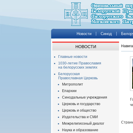
Новости
Синод
Белор
Навига
НОВОСТИ
Главные новости
1030-летие Православия
на белорусских землях
Белорусская
Православная Церковь
Митрополит
Епархии
Синодальные учреждения
Г
Церковь и государство
ч
Церковь и общество
Издательства и СМИ
Страни
Межрелигиозный диалог
Наука и образование