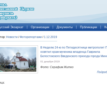
усский Экзархат
Организации
Документы
Публикации
К
тор:
Новости
/
Фоторепортажи
/
1.12.2019
В Неделю 24-ю по Пятидесятнице митрополит 
освятил храм мученика младенца Гавриила
Белостокского Введенского прихода города Мин
01 декабря 2019
Фото: Серафим Житко
Подроб
ца: