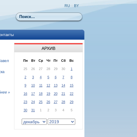
RU
|
BY
Поиск
онтакты
АРХИВ
Павел
Пн
Вт
Ср
Чт
Пт
Сб
Вс
25
26
27
28
29
30
1
ска
2
3
4
5
6
7
8
9
10
11
12
13
14
15
нее »
16
17
18
19
20
21
22
23
24
25
26
27
28
29
30
31
1
2
3
4
5