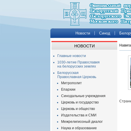
Новости
Синод
Белор
Навига
НОВОСТИ
Главные новости
1030-летие Православия
на белорусских землях
Белорусская
Православная Церковь
Митрополит
Епархии
Синодальные учреждения
Страни
Церковь и государство
Церковь и общество
Издательства и СМИ
Межрелигиозный диалог
Наука и образование