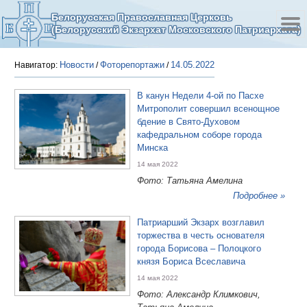
Белорусская Православная Церковь
(Белорусский Экзархат Московского Патриархата)
Новости
Фоторепортажи
14.05.2022
Навигатор:
/
/
В канун Недели 4-ой по Пасхе
Митрополит совершил всенощное
бдение в Свято-Духовом
кафедральном соборе города
Минска
14 мая 2022
Фото: Татьяна Амелина
Подробнее »
Патриарший Экзарх возглавил
торжества в честь основателя
города Борисова – Полоцкого
князя Бориса Всеславича
14 мая 2022
Фото: Александр Климкович,