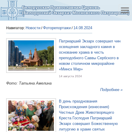
Белорусская Православная Церковь
(Белорусский Экзархат Московского Патриархата)
Новости
Фоторепортажи
14.08.2024
Навигатор:
/
/
Патриарший Экзарх совершил чин
освящения закладного камня в
основание храма в честь
преподобного Саввы Сербского в
новом столичном микрорайоне
«Минск Мир»
14 августа 2024
Фото: Татьяна Амелина
Подробнее »
В день празднования
Происхождения (изнесения)
Честных Древ Животворящего
Креста Господня Патриарший
Экзарх совершил Божественную
литургию в храме святых