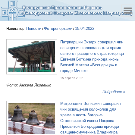
Белорусская Православная Церковь
(Белорусский Экзархат Московского Патриархата)
Новости
Фоторепортажи
15.04.2022
Навигатор:
/
/
Патриарший Экзарх совершил чин
освящения колоколов для храма
святого праведного страстотерпца
Евгения Боткина прихода иконы
Божией Матери «Всецарица» в
городе Минске
15 апреля 2022
Фото: Анжела Яковенко
Подробнее »
Митрополит Вениамин совершил
чин освящения колоколов для
храма в честь Загорье-
Столовичской иконы Покрова
Пресвятой Богородицы прихода
священномученика Владимира