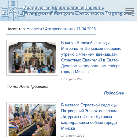
Белорусская Православная Церковь
(Белорусский Экзархат Московского Патриархата)
Новости
Фоторепортажи
17.04.2025
Навигатор:
/
/
В канун Великой Пятницы
Митрополит Вениамин совершил
утреню с чтением двенадцати
Страстных Евангелий в Свято-
Духовом кафедральном соборе
города Минска
17 апреля 2025
Фото: Анна Трошкина
Подробнее »
В четверг Страстной седмицы
Патриарший Экзарх совершил
Литургию в Свято-Духовом
кафедральном соборе города
Минска
17 апреля 2025