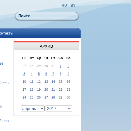
RU
|
BY
Поиск
онтакты
АРХИВ
й
Пн
Вт
Ср
Чт
Пт
Сб
Вс
ве
27
28
29
30
31
1
2
3
4
5
6
7
8
9
10
11
12
13
14
15
16
нее »
17
18
19
20
21
22
23
24
25
26
27
28
29
30
ой
нее »