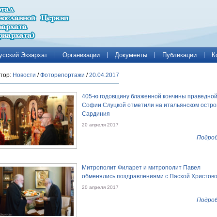
усский Экзархат
Организации
Документы
Публикации
К
тор:
Новости
/
Фоторепортажи
/
20.04.2017
405-ю годовщину блаженной кончины праведно
Софии Слуцкой отметили на итальянском остро
Сардиния
20 апреля 2017
Подроб
Митрополит Филарет и митрополит Павел
обменялись поздравлениями с Пасхой Христов
20 апреля 2017
Подроб