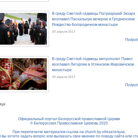
В среду Светлой седмицы Патриарший Экзарх
возглавил Пасхальную вечерню в Гродненском
Рождество-Богородичном монастыре
20 апреля 2017
Подроб
В среду Светлой седмицы митрополит Павел
возглавил Литургию в Успенском Жировичском
монастыре
20 апреля 2017
Подроб
ца:
Официальный портал Белорусской православной Церкви
© Белорусская Православная Церковь 2020
При перепечатке материалов ссылка на
church.by
обязательна.
 вы хотите задать вопрос или высказать свое мнение по поводу сайта или ст