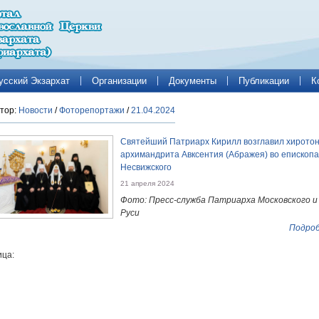
усский Экзархат
Организации
Документы
Публикации
К
тор:
Новости
/
Фоторепортажи
/
21.04.2024
Святейший Патриарх Кирилл возглавил хирото
архимандрита Авксентия (Абражея) во епископа
Несвижского
21 апреля 2024
Фото: Пресс-служба Патриарха Московского и
Руси
Подроб
ца: