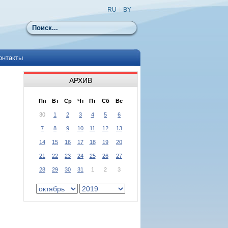
RU
|
BY
Поиск
онтакты
АРХИВ
Пн
Вт
Ср
Чт
Пт
Сб
Вс
30
1
2
3
4
5
6
7
8
9
10
11
12
13
14
15
16
17
18
19
20
21
22
23
24
25
26
27
28
29
30
31
1
2
3