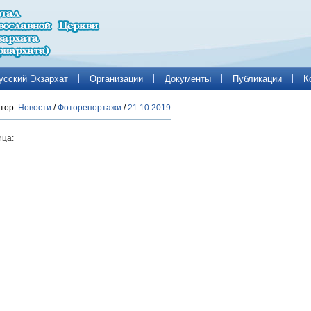
усский Экзархат
Организации
Документы
Публикации
К
тор:
Новости
/
Фоторепортажи
/
21.10.2019
ца: