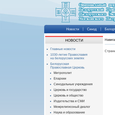
Новости
Синод
Белор
Навига
НОВОСТИ
Главные новости
Страни
1030-летие Православия
на белорусских землях
Белорусская
Православная Церковь
Митрополит
Епархии
Синодальные учреждения
Церковь и государство
Церковь и общество
Издательства и СМИ
Межрелигиозный диалог
Наука и образование