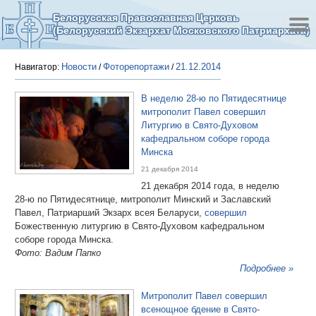
Белорусская Православная Церковь
(Белорусский Экзархат Московского Патриархата)
Новости
Фоторепортажи
21.12.2014
Навигатор:
/
/
В неделю 28-ю по Пятидесятнице
митрополит Павел совершил
Литургию в Свято-Духовом
кафедральном соборе города
Минска
21 декабря 2014
21 декабря 2014 года, в неделю
28-ю по Пятидесятнице, митрополит Минский и Заславский
Павел, Патриарший Экзарх всея Беларуси,
совершил
Божественную литургию в Свято-Духовом кафедральном
соборе города Минска.
Фото: Вадим Папко
Подробнее »
Митрополит Павел совершил
всенощное бдение в Свято-