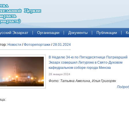
усский Экзархат
Организации
Документы
Публикации
К
тор:
Новости
/
Фоторепортажи
/
28.01.2024
В Неделю 34-ю по Пятидесятнице Патриарший
Экзарх совершил Литургию в Свято-Духовом
кафедральном соборе города Минска
28 января 2024
Фото: Татьяна Амелина, Илья Григорян
Подроб
ца: