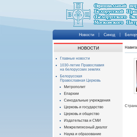
Новости
Синод
Белор
Навига
НОВОСТИ
Главные новости
1030-летие Православия
на белорусских землях
Белорусская
Православная Церковь
Митрополит
Епархии
Синодальные учреждения
Страни
Церковь и государство
Церковь и общество
Издательства и СМИ
Межрелигиозный диалог
Наука и образование