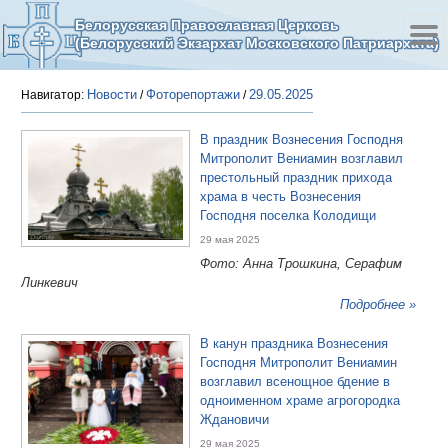
Белорусская Православная Церковь
(Белорусский Экзархат Московского Патриархата)
Новости
Фоторепортажи
29.05.2025
Навигатор:
/
/
В праздник Вознесения Господня
Митрополит Вениамин возглавил
престольный праздник прихода
храма в честь Вознесения
Господня поселка Колодищи
29 мая 2025
Фото: Анна Трошкина, Серафим
Линкевич
Подробнее »
В канун праздника Вознесения
Господня Митрополит Вениамин
возглавил всенощное бдение в
одноименном храме агрогородка
Ждановичи
29 мая 2025