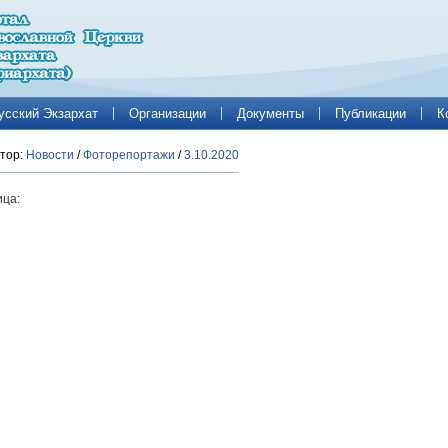
усский Экзархат
Организации
Документы
Публикации
К
тор:
Новости
/
Фоторепортажи
/
3.10.2020
ца: