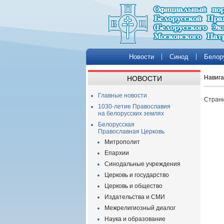
Новости
Синод
Белор
Навига
НОВОСТИ
Главные новости
Страни
1030-летие Православия
на белорусских землях
Белорусская
Православная Церковь
Митрополит
Епархии
Синодальные учреждения
Церковь и государство
Церковь и общество
Издательства и СМИ
Межрелигиозный диалог
Наука и образование