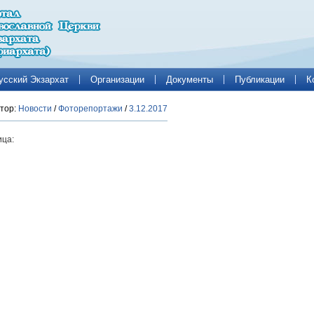
усский Экзархат
Организации
Документы
Публикации
К
тор:
Новости
/
Фоторепортажи
/
3.12.2017
ца: