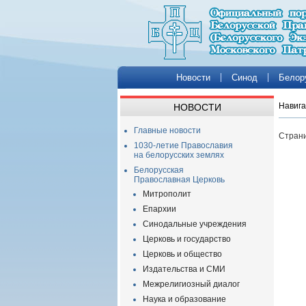
Новости
Синод
Белор
Навига
НОВОСТИ
Главные новости
Страни
1030-летие Православия
на белорусских землях
Белорусская
Православная Церковь
Митрополит
Епархии
Синодальные учреждения
Церковь и государство
Церковь и общество
Издательства и СМИ
Межрелигиозный диалог
Наука и образование