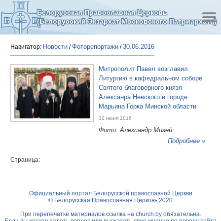
Белорусская Православная Церковь
(Белорусский Экзархат Московского Патриархата)
Новости
Фоторепортажи
30.06.2016
Навигатор:
/
/
Митрополит Павел возглавил
Литургию в кафедральном соборе
Святого благоверного князя
Алексанра Невского в городе
Марьина Горка Минской области
30 июня 2016
Фото: Александр Мизей
Подробнее »
Страница:
Официальный портал Белорусской православной Церкви
© Белорусская Православная Церковь 2020
При перепечатке материалов ссылка на
church.by
обязательна.