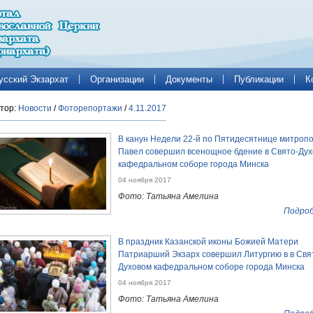
усский Экзархат
Организации
Документы
Публикации
К
тор:
Новости
/
Фоторепортажи
/
4.11.2017
В канун Недели 22-й по Пятидесятнице митроп
Павел совершил всенощное бдение в Свято-Ду
кафедральном соборе города Минска
04 ноября 2017
Фото: Татьяна Амелина
Подроб
В праздник Казанской иконы Божией Матери
Патриарший Экзарх совершил Литургию в в Свя
Духовом кафедральном соборе города Минска
04 ноября 2017
Фото: Татьяна Амелина