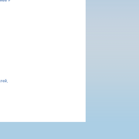
нее »
атей,