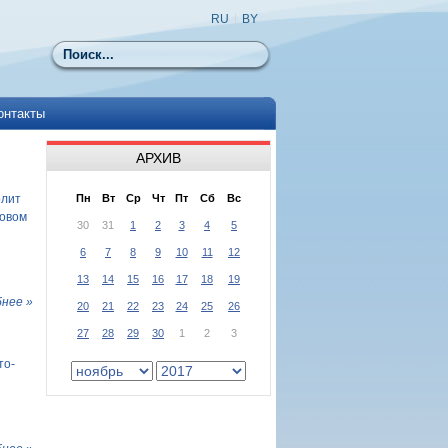
RU
|
BY
Поиск
онтакты
АРХИВ
олит
Пн
Вт
Ср
Чт
Пт
Сб
Вс
ховом
30
31
1
2
3
4
5
6
7
8
9
10
11
12
13
14
15
16
17
18
19
нее »
20
21
22
23
24
25
26
27
28
29
30
1
2
3
то-