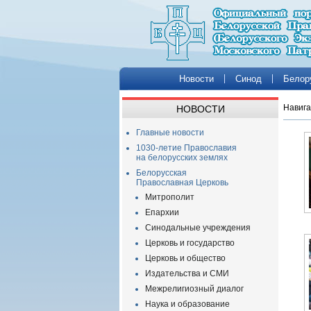
Новости
Синод
Белор
Навига
НОВОСТИ
Главные новости
1030-летие Православия
на белорусских землях
Белорусская
Православная Церковь
Митрополит
Епархии
Синодальные учреждения
Церковь и государство
Церковь и общество
Издательства и СМИ
Межрелигиозный диалог
Наука и образование