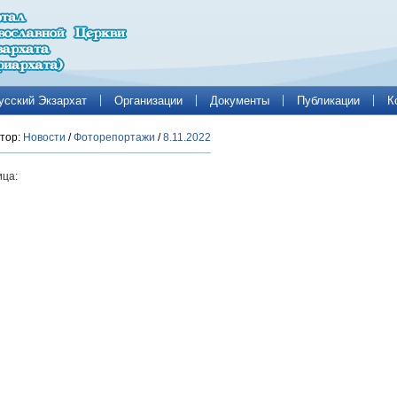
усский Экзархат
Организации
Документы
Публикации
К
тор:
Новости
/
Фоторепортажи
/
8.11.2022
ца: