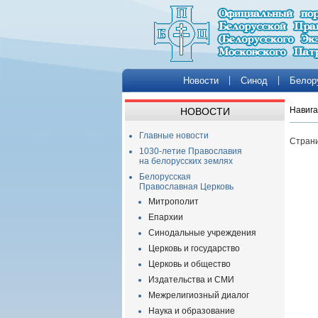
Новости
Синод
Белор
Навига
НОВОСТИ
Главные новости
Страни
1030-летие Православия
на белорусских землях
Белорусская
Православная Церковь
Митрополит
Епархии
Синодальные учреждения
Церковь и государство
Церковь и общество
Издательства и СМИ
Межрелигиозный диалог
Наука и образование