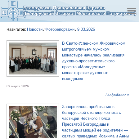
Белорусская Православная Церковь
(Белорусский Экзархат Московского Патриархата)
Новости
Фоторепортажи
9.03.2026
Навигатор:
/
/
В Свято-Успенском Жировичском
митрополичьем мужском
монастыре началась реализация
духовно-просветительского
проекта «Молодежные
монастырские духовные
выходные»
09 марта 2026
Подробнее »
Завершилось пребывание в
белорусской столице ковчега с
частицей Честного Пояса
Пресвятой Богородицы и
частицами мощей ее родителей —
святых праведных Иоакима и Анны