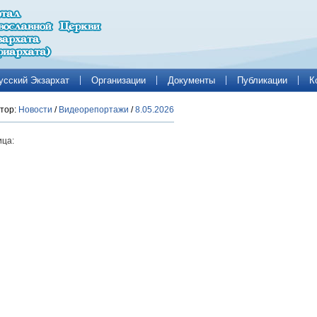
усский Экзархат
Организации
Документы
Публикации
К
тор:
Новости
/
Видеорепортажи
/
8.05.2026
ца: