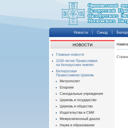
Новости
Синод
Белор
Навига
НОВОСТИ
Главные новости
Страни
1030-летие Православия
на белорусских землях
Белорусская
Православная Церковь
Митрополит
Епархии
Синодальные учреждения
Церковь и государство
Церковь и общество
Издательства и СМИ
Межрелигиозный диалог
Наука и образование