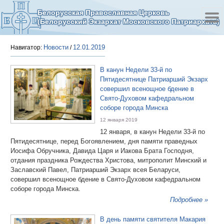
Белорусская Православная Церковь
(Белорусский Экзархат Московского Патриархата)
Новости
12.01.2019
Навигатор:
/
В канун Недели 33-й по
Пятидесятнице Патриарший Экзарх
совершил всенощное бдение в
Свято-Духовом кафедральном
соборе города Минска
12 января 2019
12 января, в канун Недели 33-й по
Пятидесятнице, перед Богоявлением, дня памяти праведных
Иосифа Обручника, Давида Царя и Иакова Брата Господня,
отдания праздника Рождества Христова, митрополит Минский и
Заславский Павел, Патриарший Экзарх всея Беларуси,
совершил всенощное бдение в Свято-Духовом кафедральном
соборе города Минска.
Подробнее »
В день памяти святителя Макария