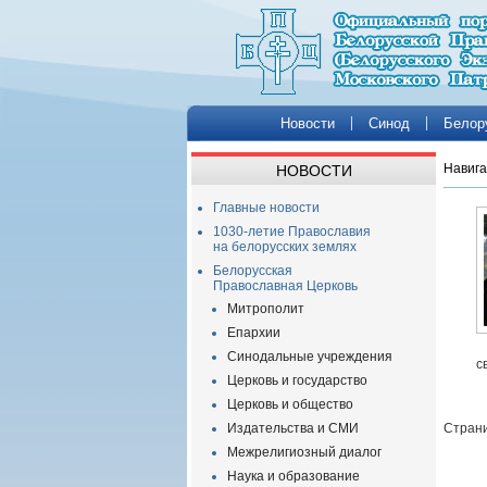
Новости
Синод
Белор
Навига
НОВОСТИ
Главные новости
1030-летие Православия
на белорусских землях
Белорусская
Православная Церковь
Митрополит
Епархии
Синодальные учреждения
с
Церковь и государство
Церковь и общество
Издательства и СМИ
Страни
Межрелигиозный диалог
Наука и образование