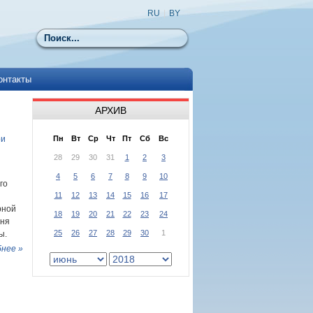
RU
|
BY
Поиск
онтакты
АРХИВ
ри
Пн
Вт
Ср
Чт
Пт
Сб
Вс
28
29
30
31
1
2
3
4
5
6
7
8
9
10
го
11
12
13
14
15
16
17
рной
18
19
20
21
22
23
24
юня
25
26
27
28
29
30
1
ы.
нее »