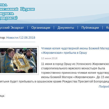
усский Экзархат
Организации
Документы
Публикации
К
тор:
Новости
/
12.06.2018
Чтимая копия чудотворной иконы Божией Мате
«Жировичская» прибыла в Оршу
12 июня 2018
11 июня в город Оршу из Успенского Жировичско
ставропигиального мужского монастыря была
торжественно принесена чтимая копия чудотво
иконы Божией Матери «Жировичская». До 15 и
вятыня будет пребывать в оршанском храме Рождества Пресвятой Богородиц
Подроб
ца: