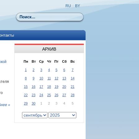
RU
|
BY
Поиск
онтакты
АРХИВ
ской
Пн
Вт
Ср
Чт
Пт
Сб
Вс
1
2
3
4
5
6
7
8
9
10
11
12
13
14
ателя
15
16
17
18
19
20
21
го
22
23
24
25
26
27
28
29
30
1
2
3
4
5
нее »