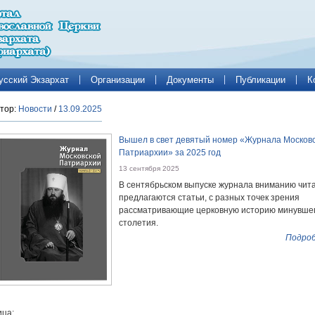
усский Экзархат
Организации
Документы
Публикации
К
тор:
Новости
/
13.09.2025
Вышел в свет девятый номер «Журнала Москов
Патриархии» за 2025 год
13 сентября 2025
В сентябрьском выпуске журнала вниманию чит
предлагаются статьи, с разных точек зрения
рассматривающие церковную историю минувше
столетия.
Подроб
ца: