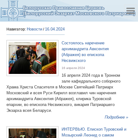
Белорусская Православная Церковь
(Белорусский Экзархат Московского Патриархата)
Новости
16.04.2024
Навигатор:
/
Состоялось наречение
архимандрита Авксентия
(Абражея) во епископа
Несвижского
16 апреля 2024
16 апреля 2024 года в Тронном
зале кафедрального соборного
Храма Христа Спасителя в Москве Святейший Патриарх
Московский и всея Руси Кирилл возглавил чин наречения
архимандрита Авксентия (Абражея), клирика Туровской
епархии, во епископа Несвижского, викария Патриаршего
Экзарха всея Беларуси.
Подробнее »
ИНТЕРВЬЮ. Епископ Туровский и
Мозырский Леонид о самом