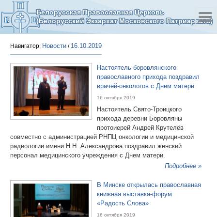
Белорусская Православная Церковь
(Белорусский Экзархат Московского Патриархата)
Новости
16.10.2019
Навигатор:
/
Настоятель боровлянского
православного прихода поздравил
врачей-онкологов с Днем матери
16 октября 2019
Настоятель Свято-Троицкого
прихода деревни Боровляны
протоиерей Андрей Крутелёв
совместно с администрацией РНПЦ онкологии и медицинской
радиологии имени Н.Н. Александрова поздравил женский
персонал медицинского учреждения с Днем матери.
Подробнее »
В Минске открылась православная
книжная выставка-форум
«Радость Слова»
16 октября 2019