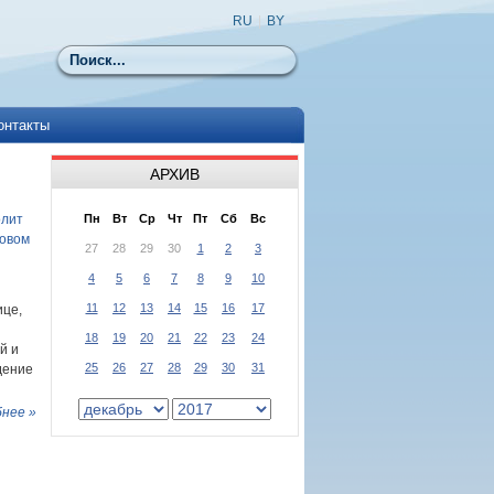
RU
|
BY
Поиск
онтакты
АРХИВ
олит
Пн
Вт
Ср
Чт
Пт
Сб
Вс
ховом
27
28
29
30
1
2
3
4
5
6
7
8
9
10
11
12
13
14
15
16
17
ице,
18
19
20
21
22
23
24
й и
25
26
27
28
29
30
31
дение
нее »