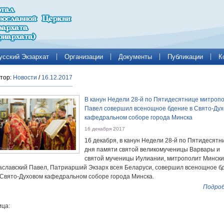
усский Экзархат
Организации
Документы
Публикации
К
тор:
Новости
/
16.12.2017
В канун Недели 28-й по Пятидесятнице митроп
Павел совершил всенощное бдение в Свято-Ду
кафедральном соборе города Минска
16 декабря 2017
16 декабря, в канун Недели 28-й по Пятидесятн
дня памяти святой великомученицы Варвары и
святой мученицы Иулиании, митрополит Мински
аславский Павел, Патриарший Экзарх всея Беларуси, совершил всенощное б
 Свято-Духовом кафедральном соборе города Минска.
Подроб
ца: