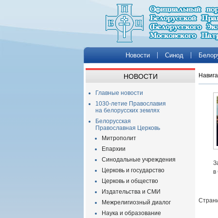
Новости
Синод
Белор
Навига
НОВОСТИ
Главные новости
1030-летие Православия
на белорусских землях
Белорусская
Православная Церковь
Митрополит
Епархии
Синодальные учреждения
З
Церковь и государство
в
Церковь и общество
Издательства и СМИ
Страни
Межрелигиозный диалог
Наука и образование