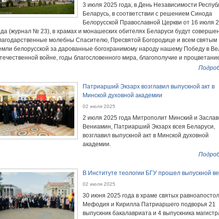
3 июля 2025 года, в День Независимости Респуб
Беларусь, в соответствии с решением Синода
Белорусской Православной Церкви от 16 июля 
ода (журнал № 23), в храмах и монашеских обителях Беларуси будут соверше
лагодарственные молебны Спасителю, Пресвятой Богородице и всем святым
емли белорусской за дарованные богохранимому народу нашему Победу в Ве
течественной войне, годы благословенного мира, благополучие и процветание
Подроб
Патриарший Экзарх возглавил выпускной акт в
Минской духовной академии
02 июля 2025
2 июля 2025 года Митрополит Минский и Заслав
Вениамин, Патриарший Экзарх всея Беларуси,
возглавил выпускной акт в Минской духовной
академии.
Подроб
В Институте теологии БГУ прошел выпускной в
02 июля 2025
30 июня 2025 года в храме святых равноапосто
Мефодия и Кирилла Патриаршего подворья 21
выпускник бакалавриата и 4 выпускника магист