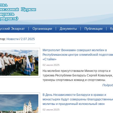
усский Экзархат
Организации
Документы
Публикации
К
тор:
Новости
/
2.07.2025
Митрополит Вениамин совершил молебен в
Республиканском центре олимпийской подготов
«Стайки»
02 июля 2025
На молебне присутствовали Министр спорта и
туризма Республики Беларусь Сергей Ковальчук,
тренеры спортивных команд и спортсмены.
Подроб
В День Независимости Беларуси в храмах и
монастырях будут совершены благодарственны
молитвы и праздничный колокольный звон
02 июля 2025