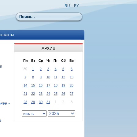
RU
|
BY
Поиск
онтакты
АРХИВ
Пн
Вт
Ср
Чт
Пт
Сб
Вс
ки
30
1
2
3
4
5
6
7
8
9
10
11
12
13
14
15
16
17
18
19
20
21
22
23
24
25
26
27
28
29
30
31
1
2
3
нее »
е