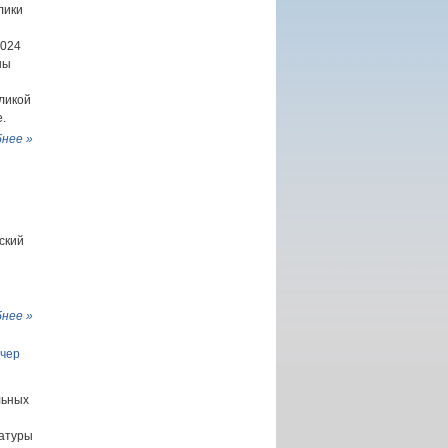
лики
2024
ны
ликой
.
нее »
ский
нее »
ечер
льных
ратуры