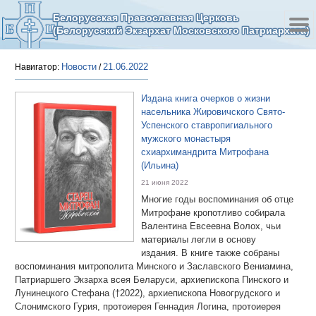
Белорусская Православная Церковь
(Белорусский Экзархат Московского Патриархата)
Новости
21.06.2022
Навигатор:
/
Издана книга очерков о жизни
насельника Жировичского Свято-
Успенского ставропигиального
мужского монастыря
схиархимандрита Митрофана
(Ильина)
21 июня 2022
Многие годы воспоминания об отце
Митрофане кропотливо собирала
Валентина Евсеевна Волох, чьи
материалы легли в основу
издания. В книге также собраны
воспоминания митрополита Минского и Заславского Вениамина,
Патриаршего Экзарха всея Беларуси, архиепископа Пинского и
Лунинецкого Стефана (†2022), архиепископа Новогрудского и
Слонимского Гурия, протоиерея Геннадия Логина, протоиерея