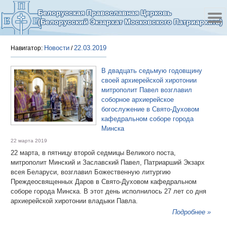
Белорусская Православная Церковь
(Белорусский Экзархат Московского Патриархата)
Новости
22.03.2019
Навигатор:
/
В двадцать седьмую годовщину
своей архиерейской хиротонии
митрополит Павел возглавил
соборное архиерейское
богослужение в Свято-Духовом
кафедральном соборе города
Минска
22 марта 2019
22 марта, в пятницу второй седмицы Великого поста,
митрополит Минский и Заславский Павел, Патриарший Экзарх
всея Беларуси, возглавил Божественную литургию
Преждеосвященных Даров в Свято-Духовом кафедральном
соборе города Минска. В этот день исполнилось 27 лет со дня
архиерейской хиротонии владыки Павла.
Подробнее »