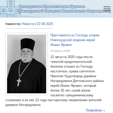
Белорусская Православная Церковь
(Белорусский Экзархат Московского Патриархата)
Новости
22.08.2025
Навигатор:
/
Преставился ко Господу клирик
Новогрудской епархии иерей
Иоанн Ярович
22 августа 2025
22 августа 2025 года после
тяжелой продолжительной
болезни отошел ко Господу
настоятель храма святителя
Николая Чудотворца деревни
Ногородовичи Дятловского района
иерей Иоанн Ярович, который
более 35 лет своей жизни
посвятил священническому
служению и из них 22 года пастырскому окормлению жителей
деревни Ногородовичи.
Подробнее »