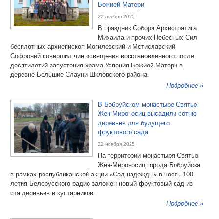
Божией Матери
22 ноября 2025
В праздник Собора Архистратига
Михаила и прочих Небесных Сил
бесплотных архиепископ Могилевский и Мстиславский
Софроний совершил чин освящения восстановленного после
десятилетий запустения храма Успения Божией Матери в
деревне Большие Слауни Шкловского района.
Подробнее »
В Бобруйском монастыре Святых
Жен-Мироносиц высадили сотню
деревьев для будущего
фруктового сада
22 ноября 2025
На территории монастыря Святых
Жен-Мироносиц города Бобруйска
в рамках республиканской акции «Сад надежды» в честь 100-
летия Белорусского радио заложен новый фруктовый сад из
ста деревьев и кустарников.
Подробнее »