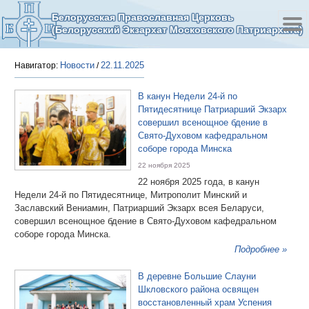
Белорусская Православная Церковь
(Белорусский Экзархат Московского Патриархата)
Новости
22.11.2025
Навигатор:
/
В канун Недели 24-й по
Пятидесятнице Патриарший Экзарх
совершил всенощное бдение в
Свято-Духовом кафедральном
соборе города Минска
22 ноября 2025
22 ноября 2025 года, в канун
Недели 24-й по Пятидесятнице, Митрополит Минский и
Заславский Вениамин, Патриарший Экзарх всея Беларуси,
совершил всенощное бдение в Свято-Духовом кафедральном
соборе города Минска.
Подробнее »
В деревне Большие Слауни
Шкловского района освящен
восстановленный храм Успения