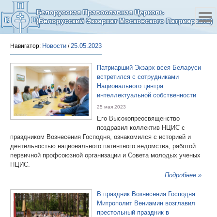
Белорусская Православная Церковь
(Белорусский Экзархат Московского Патриархата)
Новости
25.05.2023
Навигатор:
/
Патриарший Экзарх всея Беларуси
встретился с сотрудниками
Национального центра
интеллектуальной собственности
25 мая 2023
Его Высокопреосвященство
поздравил коллектив НЦИС с
праздником Вознесения Господня, ознакомился с историей и
деятельностью национального патентного ведомства, работой
первичной профсоюзной организации и Совета молодых ученых
НЦИС.
Подробнее »
В праздник Вознесения Господня
Митрополит Вениамин возглавил
престольный праздник в