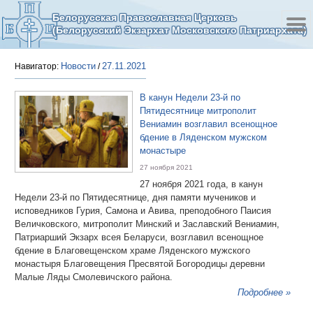
Белорусская Православная Церковь
(Белорусский Экзархат Московского Патриархата)
Новости
27.11.2021
Навигатор:
/
В канун Недели 23-й по
Пятидесятнице митрополит
Вениамин возглавил всенощное
бдение в Ляденском мужском
монастыре
27 ноября 2021
27 ноября 2021 года, в канун
Недели 23-й по Пятидесятнице, дня памяти мучеников и
исповедников Гурия, Самона и Авива, преподобного Паисия
Величковского, митрополит Минский и Заславский Вениамин,
Патриарший Экзарх всея Беларуси, возглавил всенощное
бдение в Благовещенском храме Ляденского мужского
монастыря Благовещения Пресвятой Богородицы деревни
Малые Ляды Смолевичского района.
Подробнее »