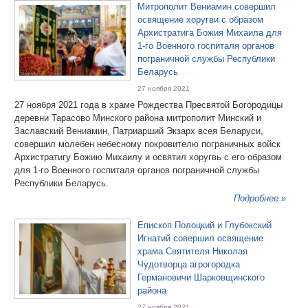
Митрополит Вениамин совершил
освящение хоругви с образом
Архистратига Божия Михаила для
1-го Военного госпиталя органов
пограничной службы Республики
Беларусь
27 ноября 2021
27 ноября 2021 года в храме Рождества Пресвятой Богородицы
деревни Тарасово Минского района митрополит Минский и
Заславский Вениамин, Патриарший Экзарх всея Беларуси,
совершил молебен небесному покровителю пограничных войск
Архистратигу Божию Михаилу и освятил хоругвь с его образом
для 1-го Военного госпиталя органов пограничной службы
Республики Беларусь.
Подробнее »
Епископ Полоцкий и Глубокский
Игнатий совершил освящение
храма Святителя Николая
Чудотворца агрогородка
Германовичи Шарковщинского
района
27 ноября 2021