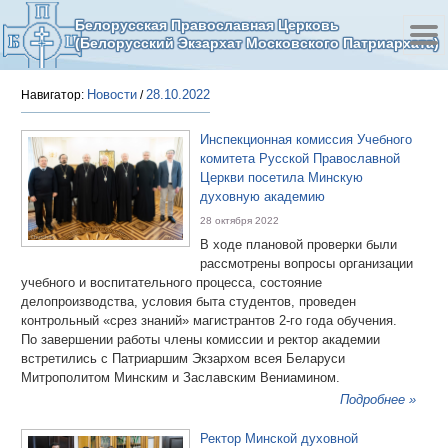
Белорусская Православная Церковь
(Белорусский Экзархат Московского Патриархата)
Новости
28.10.2022
Навигатор:
/
Инспекционная комиссия Учебного
комитета Русской Православной
Церкви посетила Минскую
духовную академию
28 октября 2022
В ходе плановой проверки были
рассмотрены вопросы организации
учебного и воспитательного процесса, состояние
делопроизводства, условия быта студентов, проведен
контрольный «срез знаний» магистрантов 2-го года обучения.
По завершении работы члены комиссии и ректор академии
встретились с Патриаршим Экзархом всея Беларуси
Митрополитом Минским и Заславским Вениамином.
Подробнее »
Ректор Минской духовной