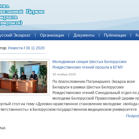
усский Экзархат
Организации
Документы
Публикации
К
тор:
Новости
/
30.11.2020
Молодежная секция Шестых Белорусских
Рождественских чтений прошла в БГМУ
30 ноября 2020
По благословению Патриаршего Экзарха всея
Беларуси в рамках Шестых Белорусских
Рождественских чтений Синодальный отдел по 
молодежи Белорусской Православной Церкви п
руглый стол на тему «Духовно-нравственное становление молодежи: свобода 
тветственность» в Белорусском государственном медицинском университете.
Подроб
ца: