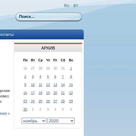
RU
|
BY
Поиск
онтакты
АРХИВ
Пн
Вт
Ср
Чт
Пт
Сб
Вс
26
27
28
29
30
31
1
2
3
4
5
6
7
8
9
10
11
12
13
14
15
делам
16
17
18
19
20
21
22
ровел
23
24
25
26
27
28
29
и
30
1
2
3
4
5
6
нее »