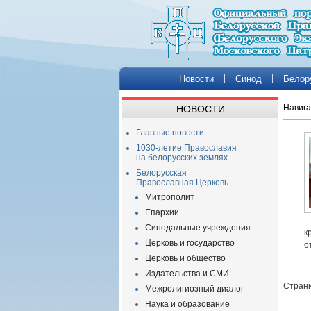
Новости
Синод
Белор
Навига
НОВОСТИ
Главные новости
1030-летие Православия
на белорусских землях
Белорусская
Православная Церковь
Митрополит
Епархии
Синодальные учреждения
к
Церковь и государство
о
Церковь и общество
Издательства и СМИ
Страни
Межрелигиозный диалог
Наука и образование