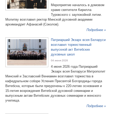
Мероприятие началось в домовом
храме святителя Кирилла
Туровского с заупокойной литии.
Молитву возглавил ректор Минской духовной академии
архимандрит Афанасий (Соколов).
Подробнее »
Патриарший Экзарх всея Беларуси
возглавил торжественный
выпускной акт Витебских
духовных школ
04 июня 2026
4 июня 2026 года Патриарший
Экзарх всея Беларуси Митрополит
Минский и Заславский Вениамин возглавил торжества в
кафедральном соборе Успения Пресвятой Богородицы города
Витебска, которые были приурочены к 220-летию основания и
15-летия возрождения Витебской духовной семинарии и
выпускным актам Витебских духовных семинарии и женского
училища.
Подробнее »