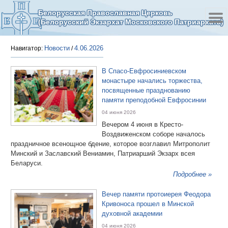
Белорусская Православная Церковь
(Белорусский Экзархат Московского Патриархата)
Новости
4.06.2026
Навигатор:
/
В Спасо-Евфросиниевском
монастыре начались торжества,
посвященные празднованию
памяти преподобной Евфросинии
04 июня 2026
Вечером 4 июня в Кресто-
Воздвиженском соборе началось
праздничное всенощное бдение, которое возглавил Митрополит
Минский и Заславский Вениамин, Патриарший Экзарх всея
Беларуси.
Подробнее »
Вечер памяти протоиерея Феодора
Кривоноса прошел в Минской
духовной академии
04 июня 2026