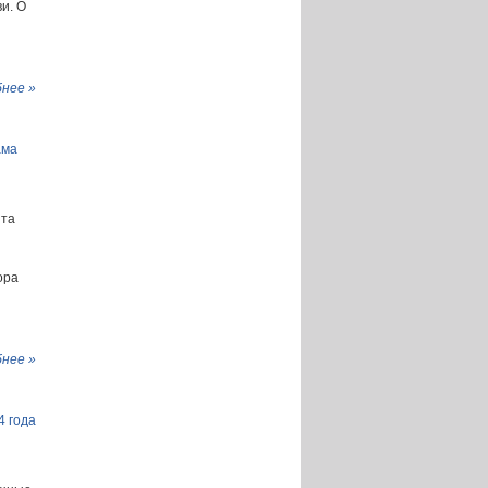
и. О
нее »
ама
ята
ора
нее »
4 года