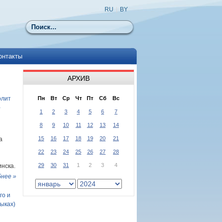
RU
|
BY
Поиск
онтакты
АРХИВ
олит
Пн
Вт
Ср
Чт
Пт
Сб
Вс
-
1
2
3
4
5
6
7
8
9
10
11
12
13
14
15
16
17
18
19
20
21
а
22
23
24
25
26
27
28
29
30
31
1
2
3
4
нска.
нее »
го и
зыках)