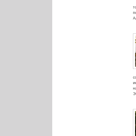
т
п
А
с
и
н
Э