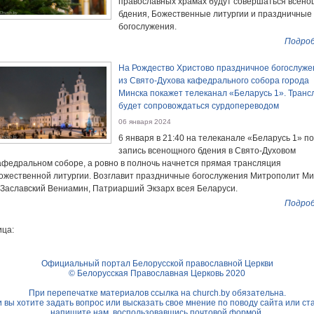
православных храмах будут совершаться всен
бдения, Божественные литургии и праздничные
богослужения.
Подроб
На Рождество Христово праздничное богослуже
из Свято-Духова кафедрального собора города
Минска покажет телеканал «Беларусь 1». Транс
будет сопровождаться сурдопереводом
06 января 2024
6 января в 21:40 на телеканале «Беларусь 1» п
запись всенощного бдения в Свято-Духовом
афедральном соборе, а ровно в полночь начнется прямая трансляция
ожественной литургии. Возглавит праздничные богослужения Митрополит Ми
 Заславский Вениамин, Патриарший Экзарх всея Беларуси.
Подроб
ца:
Официальный портал Белорусской православной Церкви
© Белорусская Православная Церковь 2020
При перепечатке материалов ссылка на
church.by
обязательна.
 вы хотите задать вопрос или высказать свое мнение по поводу сайта или ст
напишите нам, воспользовавшись
почтовой формой.