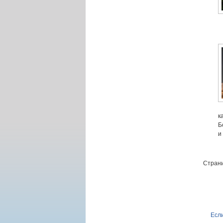
к
Б
и
Страни
Если