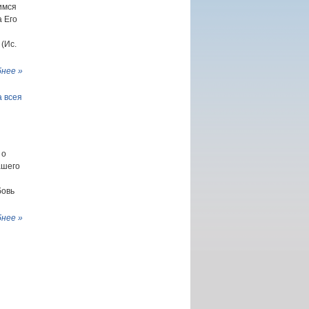
имся
а Его
(Ис.
нее »
 всея
 о
ашего
бовь
нее »