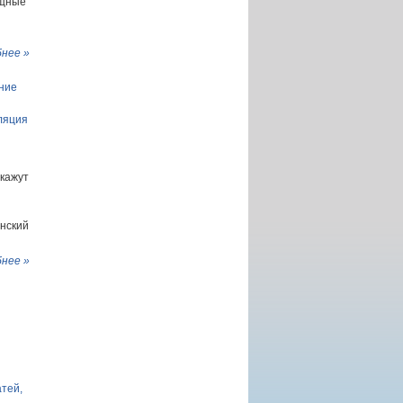
ощные
нее »
ние
ляция
окажут
нский
нее »
атей,