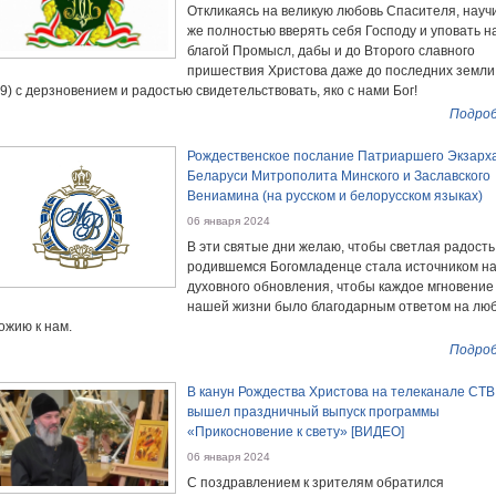
Откликаясь на великую любовь Спасителя, науч
же полностью вверять себя Господу и уповать н
благой Промысл, дабы и до Второго славного
пришествия Христова даже до последних земли 
:9) с дерзновением и радостью свидетельствовать, яко с нами Бог!
Подроб
Рождественское послание Патриаршего Экзарха
Беларуси Митрополита Минского и Заславского
Вениамина (на русском и белорусском языках)
06 января 2024
В эти святые дни желаю, чтобы светлая радость
родившемся Богомладенце стала источником н
духовного обновления, чтобы каждое мгновение
нашей жизни было благодарным ответом на лю
ожию к нам.
Подроб
В канун Рождества Христова на телеканале СТВ
вышел праздничный выпуск программы
«Прикосновение к свету» [ВИДЕО]
06 января 2024
С поздравлением к зрителям обратился