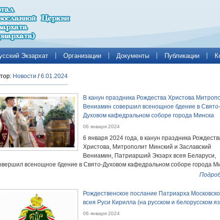
усский Экзархат
Организации
Документы
Публикации
К
тор:
Новости
/
6.01.2024
В канун праздника Рождества Христова Митроп
Вениамин совершил всенощное бдение в Свято
Духовом кафедральном соборе города Минска
06 января 2024
6 января 2024 года, в канун праздника Рождеств
Христова, Митрополит Минский и Заславский
Вениамин, Патриарший Экзарх всея Беларуси,
овершил всенощное бдение в Свято-Духовом кафедральном соборе города Ми
Подроб
Рождественское послание Патриарха Московско
всея Руси Кирилла (на русском и белорусском я
06 января 2024