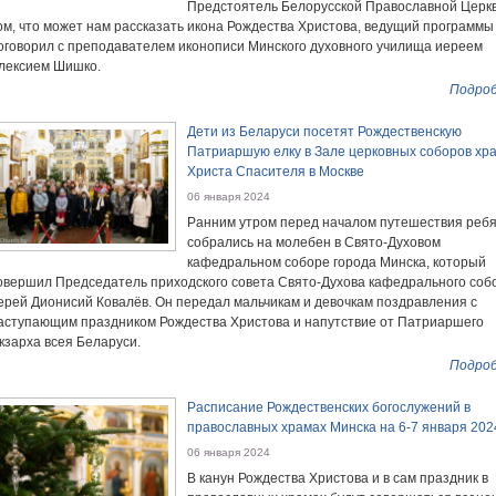
Предстоятель Белорусской Православной Церкв
ом, что может нам рассказать икона Рождества Христова, ведущий программы
оговорил с преподавателем иконописи Минского духовного училища иереем
лексием Шишко.
Подроб
Дети из Беларуси посетят Рождественскую
Патриаршую елку в Зале церковных соборов хр
Христа Спасителя в Москве
06 января 2024
Ранним утром перед началом путешествия реб
собрались на молебен в Свято-Духовом
кафедральном соборе города Минска, который
овершил Председатель приходского совета Свято-Духова кафедрального соб
ерей Дионисий Ковалёв. Он передал мальчикам и девочкам поздравления с
аступающим праздником Рождества Христова и напутствие от Патриаршего
кзарха всея Беларуси.
Подроб
Расписание Рождественских богослужений в
православных храмах Минска на 6-7 января 202
06 января 2024
В канун Рождества Христова и в сам праздник в